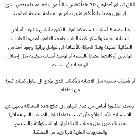
اللاتى تتجاوز أعمارهن 30 عاماً تعانين حالياً من زيادة مفرطة بعض الشئ
فى الوزن وهذا طبقاً لأخر تقرير صادر عن منظمة الصحة العالمية
وللسمنة 5 أسباب رئيسيه كما تقول الدكتورة أيناس شلتوت أمراض
الباطنة العامة والسكر بكلية الطب جامعة القاهرة أهمهما العادات
الغذائية السيئة وقلة الحركة بالأضافة الى عوامل وراثية وجود أحد من
الوالدين أو كلاهما مصابا بالسمنة أو لوجود أسباب مرضية مثل إختلال
الهرمونات فى الجسم
أو لأسباب نفسية مثل الاصابة بالأكتئاب الذى يؤدى الى تناول كميات كبيرة
من الطعام
وتحذر الدكتورة أيناس من عدم التهاون فى علاج هذه المشكلة وتنهى عن
الاستسلام للأمر الواقع وأن تتجنب تماما تناول الوجبات السريعة لانها
غنية بالدهون مثل وجبات التيك أواى او الشيكولاتة والشيبسى
والمشروبات الغازية لانها تزيد من المشكلة