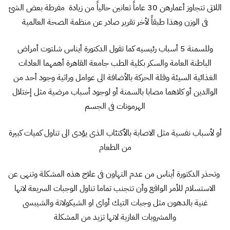
اللاتى تتجاوز أعمارهن 30 عاماً تعانين حالياً من زيادة مفرطة بعض الشئ
فى الوزن وهذا طبقاً لأخر تقرير صادر عن منظمة الصحة العالمية
وللسمنة 5 أسباب رئيسيه كما تقول الدكتورة أيناس شلتوت أمراض
الباطنة العامة والسكر بكلية الطب جامعة القاهرة أهمهما العادات
الغذائية السيئة وقلة الحركة بالأضافة الى عوامل وراثية وجود أحد من
الوالدين أو كلاهما مصابا بالسمنة أو لوجود أسباب مرضية مثل إختلال
الهرمونات فى الجسم
أو لأسباب نفسية مثل الاصابة بالأكتئاب الذى يؤدى الى تناول كميات كبيرة
من الطعام
وتحذر الدكتورة أيناس من عدم التهاون فى علاج هذه المشكلة وتنهى عن
الاستسلام للأمر الواقع وأن تتجنب تماما تناول الوجبات السريعة لانها
غنية بالدهون مثل وجبات التيك أواى او الشيكولاتة والشيبسى
والمشروبات الغازية لانها تزيد من المشكلة