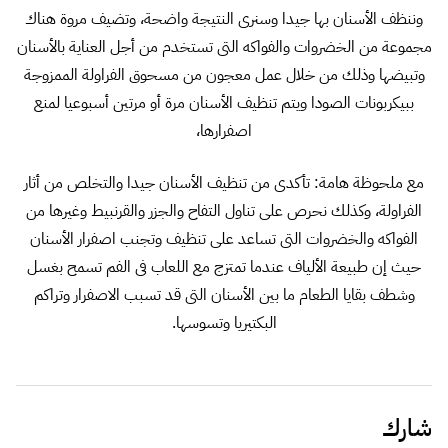
وننظف الأسنان بها جيدا وسنرى النتيجة واضحة، وتضيف مروة هناك
مجموعة من الخضروات والفواكه التى تستخدم من أجل العناية بالأسنان
وتبيضها وذلك من خلال عمل معجون من مسحوق الفراولة الممزوجة
ببيكربونات الصودا ويتم تنظيف الأسنان مرة أو مرتين أسبوعيا لمنع
اصفرارها،
مع ملحوظة هامة: تأكدى من تنظيف الأسنان جيدا والتخلص من أثار
الفراولة، وكذلك نحرص على تناول التفاح والجزر والقرنبيط وغيرها من
الفواكه والخضروات التى تساعد على تنظيف وتجنب اصفرار الأسنان
حيث إن طبيعة الألياف عندما تمتزج مع اللعاب فى الفم تسمح بغسل
وشطف بقايا الطعام ما بين الأسنان التى قد تسبب الاصفرار وتراكم
البكتيريا وتسوسها.
شارك