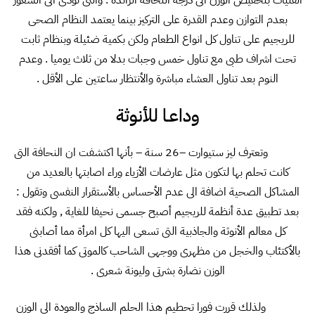
الفتيات بتخفيض الوزن الى درجة النحافة الزائدة . والتى تؤدى الى الشعور
بعدم التوازن وعدم القدرة على التركيز بينما يعتمد النظام الصحى
للريجيم على تناول كل انواع الطعام ولكن بكمية ضئيلة وبنظام ثابت
تحت اشراف طبى مع تناول خمس وجبات بدلا من ثلاث يوميا . وعدم
النوم بعد تناول العشاء مباشرة والأنتظار ساعتين على الأقل .
وداعـا للأنوثة
وتعترف ليز ستيوارت –26 سنة – بأنها اكتشفت ان النحافة التى
كانت تحلم بها لتكون مثل عارضات الأزياء وراء اصابتها بالعديد من
المشاكل الصحية اضافة الى عدم الأحساس بالأستقرار النفسى وتقول :
بعد تطبيق عدة أنظمة للريجيم أصبح جسمى نحيفا للغاية , ولكنه فقد
كل معالم الأنوثة والجاذبية التى تسعى اليها كل امرأة مما أصابنى
بالأكتئاب والخجل من مظهرى ووجهى الشاحب كالموتى كما أفقدنى هذا
الوزن نضارة بشرتى وليونة شعرى .
ولذلك قررت فورا تحطيم هذا الحلم الساذج والعودة الى الوزن