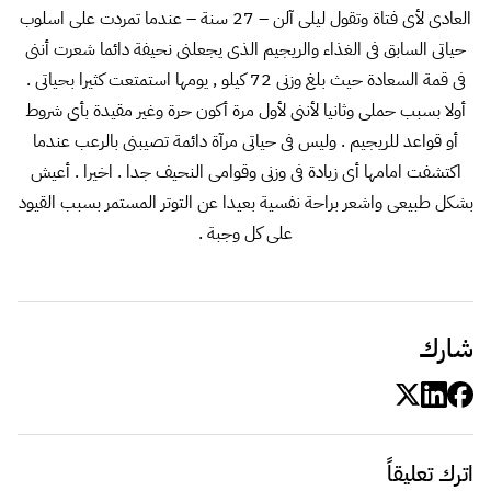
العادى لأى فتاة وتقول ليلى آلن – 27 سنة – عندما تمردت على اسلوب
حياتى السابق فى الغذاء والريجيم الذى يجعلنى نحيفة دائما شعرت أننى
فى قمة السعادة حيث بلغ وزنى 72 كيلو , يومها استمتعت كثيرا بحياتى .
أولا بسبب حملى وثانيا لأننى لأول مرة أكون حرة وغير مقيدة بأى شروط
أو قواعد للريجيم . وليس فى حياتى مرآة دائمة تصيبنى بالرعب عندما
اكتشفت امامها أى زيادة فى وزنى وقوامى النحيف جدا . اخيرا . أعيش
بشكل طبيعى واشعر براحة نفسية بعيدا عن التوتر المستمر بسبب القيود
على كل وجبة .
شارك
اترك تعليقاً