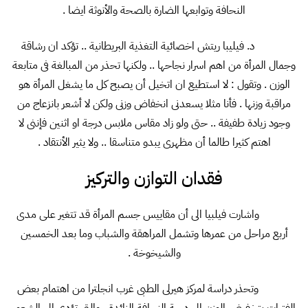
النحافة وتوابعها الضارة بالصحة والأنوثة ايضا .
د. فيليبا ريتش اخصائية التغذية البريطانية .. تؤكد ان رشاقة
وجمال المرأة من اهم اسرار نجاحها .. ولكنها تحذر من المبالغة فى متابعة
الوزن . وتقول : لا استطيع ان اتخيل أن يصبح كل ما يشغل المرأة هو
مراقبة وزنها . فأنا مثلا يسعدنى انخفاض وزنى ولكن لا أشعر بانزعاج من
وجود زيادة طفيفة .. حتى ولو زاد مقاس ملابس درجة او اثنين فإننى لا
اهتم كثيرا طالما أن مظهرى يبدو متناسقا .. ولا يثير الأنتقاد .
فقدان التوازن والتركيز
واشارت فيلبيا الى أن مقاييس جسم المرأة قد تتغير على مدى
أربع مراحل من عمرها وتشمل المراهقة والشباب وما بعد الخمسين
والشيخوخة .
وتحذر دراسة لمركز هيرلى الطبى غرب انجلترا من اهتمام بعض