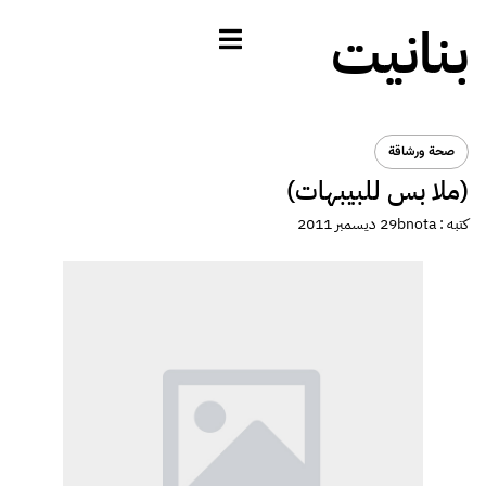
بنانيت
صحة ورشاقة
(ملا بس للبيبهات)
كتبه :
bnota
29 ديسمبر 2011