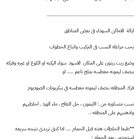
………………………………………………………..
ازالة الاماكن السوداء فى بعض المناطق
يحب مراعاة النسب فى التركيب واتباع الخطوات
وضع زيت زيتون على المكان الاسود سواء الركبه او الكوع او غيره وفركه
بنصف ليمونه مغطسه بملح ناعم ….. او
فرك المنطقه بنصف ليمونه مغطسه في بيكربونات الصوديوم
نسب متساويه من : الليمون ، خل التفاح ، ماء الورد . اخلطيهم
وادهنيهم على المنطقه ..
**طبعا الخلطات هذه قبل الحمام …. اذا كنتى تريدى نتيجه سريعه
استخدمي بعد الحمام :