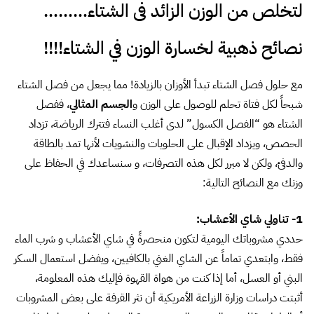
لتخلص من الوزن الزائد فى الشتاء………
نصائح ذهبية لخسارة الوزن في الشتاء!!!!
مع حلول فصل الشتاء تبدأ الأوزان بالزيادة! مما يجعل من فصل الشتاء
شبحاً لكل فتاة تحلم للوصول على الوزن و
الجسم المثالي
، ففصل
الشتاء هو “الفصل الكسول” لدى أغلب النساء فتترك الرياضة، تزداد
الحصص، ويزداد الإقبال على الحلويات والنشويات لأنها تمد بالطاقة
والدفئ، ولكن لا مبرر لكل هذه التصرفات، و سنساعدك في الحفاظ على
وزنك مع النصائح التالية:
1- تناولي شاي الأعشاب:
حددي مشروباتك اليومية لتكون منحصرةً في شاي الأعشاب و شرب الماء
فقط، وابتعدي تماماً عن الشاي الغني بالكافيين، ويفضل استعمال السكر
البني أو العسل، أما إذا كنت من هواة القهوة فإليك هذه المعلومة،
أثبتت دراسات وزارة الزراعة الأمريكية أن نثر القرفة على بعض المشروبات