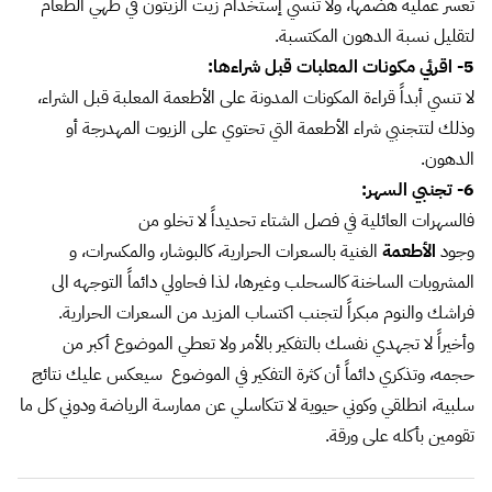
تعسر عملية هضمها، ولا تنسي إستخدام زيت الزيتون في طهي الطعام
لتقليل نسبة الدهون المكتسبة.
5- اقرئي مكونات المعلبات قبل شراءها:
لا تنسي أبداً قراءة المكونات المدونة على الأطعمة المعلبة قبل الشراء،
وذلك لتتجنبي شراء الأطعمة التي تحتوي على الزيوت المهدرجة أو
الدهون.
6- تجنبي السهر:
فالسهرات العائلية في فصل الشتاء تحديداً لا تخلو من
وجود
الأطعمة
الغنية بالسعرات الحرارية، كالبوشار، والمكسرات، و
المشروبات الساخنة كالسحلب وغيرها، لذا فحاولي دائماً التوجهه الى
فراشك والنوم مبكراً لتجنب اكتساب المزيد من السعرات الحرارية.
وأخيراً لا تجهدي نفسك بالتفكير بالأمر ولا تعطي الموضوع أكبر من
حجمه، وتذكري دائماً أن كثرة التفكير في الموضوع سيعكس عليك نتائج
سلبية، انطلقي وكوني حيوية لا تتكاسلي عن ممارسة الرياضة ودوني كل ما
تقومين بأكله على ورقة.