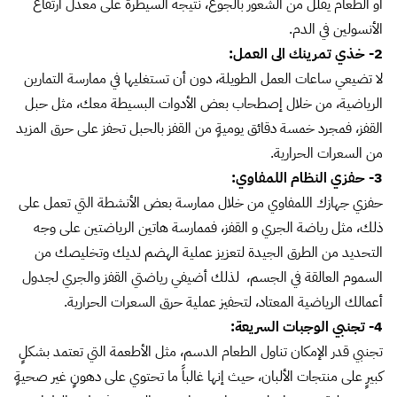
أو الطعام يقلل من الشعور بالجوع، نتيجة السيطرة على معدل ارتفاع
الأنسولين في الدم.
2- خذي تمرينك الى العمل:
لا تضيعي ساعات العمل الطويلة، دون أن تستغليها في ممارسة التمارين
الرياضية، من خلال إصطحاب بعض الأدوات البسيطة معك، مثل حبل
القفز، فمجرد خمسة دقائق يوميةٍ من القفز بالحبل تحفز على حرق المزيد
من السعرات الحرارية.
3- حفزي النظام اللمفاوي:
حفزي جهازك اللمفاوي من خلال ممارسة بعض الأنشطة التي تعمل على
ذلك، مثل رياضة الجري و القفز، فممارسة هاتين الرياضتين على وجه
التحديد من الطرق الجيدة لتعزيز عملية الهضم لديك وتخليصك من
السموم العالقة في الجسم، لذلك أضيفي رياضتي القفز والجري لجدول
أعمالك الرياضية المعتاد، لتحفيز عملية حرق السعرات الحرارية.
4- تجنبي الوجبات السريعة:
تجنبي قدر الإمكان تناول الطعام الدسم، مثل الأطعمة التي تعتمد بشكلٍ
كبيرٍ على منتجات الألبان، حيث إنها غالباً ما تحتوي على دهونٍ غير صحيةٍ