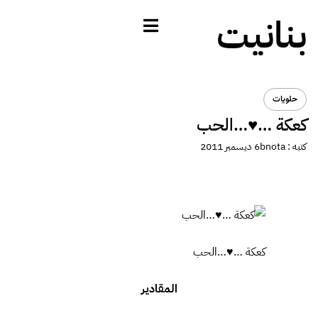
بنانيت
حلويات
كعكة …♥…الحب
كتبه :
bnota
6 ديسمبر 2011
كعكة …♥…الحب
المقادير