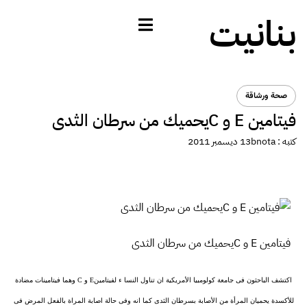
بنانيت
صحة ورشاقة
فيتامين E و Cيحميك من سرطان الثدى
كتبه :
bnota
13 ديسمبر 2011
فيتامين E و Cيحميك من سرطان الثدى
اكتشف الباحثون فى جامعة كولومبيا الأمريكية ان تناول النسا ء لفيتامينE و C وهما فيتامينات مضادة
للأكسدة يحميان المرأة من الأصابة بسرطان الثدى كما انه وفى حالة اصابة المراة بالفعل المرض فى