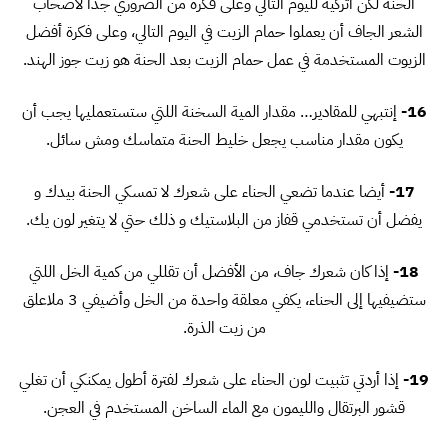
الحنة لكن اتركيه لليوم التالي وعلى فكرة من الضروري جدا لأصحاب
الشعر الجاف أن يعملوا حمام الزيت في اليوم التالي، وعلى فكرة أفضل
الزيوت المستخدمة في عمل حمام الزيت بعد الحنة هو زيت جوز الهند.
16-
إنتبهي للمقادير… مقدار المية السخنة اللتي ستستعمليها يجب أن
يكون مقدار مناسب يجعل خليط الحنة متماسك ومش سائل.
17-
أيضا عندما تضعي الحناء على شعرك لا تمسكي الحنة بيدك و
يفضل أن تستخدمي قفاز من البلاستيك و ذلك حتي لا يتغير لون يك.
18-
إذا كان شعرك جاف، من الأفضل أن تقللي من كمية الخل اللتي
ستضيفيها إلى الحناء، يكفي معلقة واحدة من الخل وأضيفي 3 ملاعلق
من زيت الذرة.
19-
إذا أردتي تثبيت لون الحناء على شعرك لفترة أطول يمكنكي أن تغلي
قشور البرتقال والليمون مع الماء الساخن المستخدم في العجن.