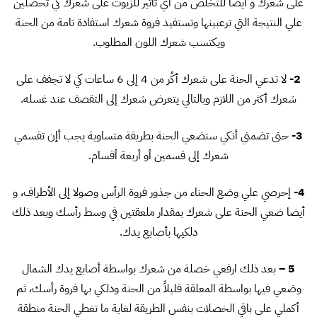
على شعرك و أيضا للتخلص من أي تأثير للزيوت على شعرك كي تحصلين
علي النتيجة التي ترعبينها وتستفيد فروة شعرك استفادة تامة من الحنة
ويكتسب شعرك اللون المطلوب.
2-
لا تدعي الحنة على شعرك أكُر من 4 إلى 6 ساعات كي لا تجفف على
شعرك أكثر من اللازم وبالتالي يتعرض شعرك إلى التقصف عند غسله.
3-
حتى تضمني أنكي ستضعي الحنة بطريقة متساوية يجب أإن تقسمي
شعرك إلى قسمين أو أربعة أقسام.
4-
إحرصي علي وضع الحناء من جذور فروة الرأس وصولا إلى الأطراف، و
أيضا ضعي الحنة على شعرك بمقدار ملعقتين في وسط رأسك وبعد ذلك
دلكيها بأصابع يدك.
5 –
بعد ذلك ارفعي خصلة من شعرك بواسطة أصابع يدك الشمال
وضعي فيها بواسطة المعلقة قليلاً من الحنة ودلكي بها فروة رأسك، ثم
أكملي على باقي الخصلات بنفس الطريقة لغاية ما تغطي الحنة منطقة