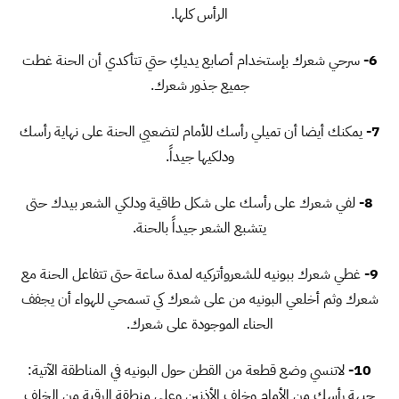
الرأس كلها.
6-
سرحي شعرك بإستخدام أصابع يديكِ حتي تتأكدي أن الحنة غطت
جميع جذور شعرك.
7-
يمكنك أيضا أن تميلي رأسك للأمام لتضعيي الحنة على نهاية رأسك
ودلكيها جيداً.
8-
لفي شعرك على رأسك على شكل طاقية ودلكي الشعر بيدك حتى
يتشبع الشعر جيداً بالحنة.
9-
غطي شعرك ببونيه للشعروأتركيه لمدة ساعة حتى تتفاعل الحنة مع
شعرك وثم أخلعي البونيه من على شعرك كي تسمحي للهواء أن يجفف
الحناء الموجودة على شعرك.
10-
لاتنسي وضع قطعة من القطن حول البونيه في المناطقة الآتية:
جبهة رأسك من الأمام وخلف الأذنين وعلى منطقة الرقبة من الخلف