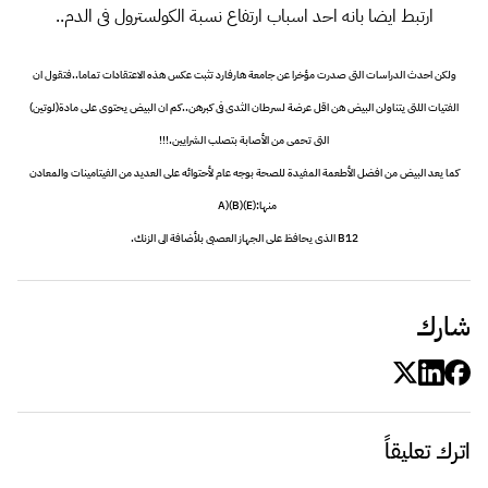
ارتبط ايضا بانه احد اسباب ارتفاع نسبة الكولسترول فى الدم..
ولكن احدث الدراسات التى صدرت مؤخرا عن جامعة هارفارد تثبت عكس هذه الاعتقادات تماما..فتقول ان
الفتيات اللتى يتناولن البيض هن اقل عرضة لسرطان الثدى فى كبرهن..كم ان البيض يحتوى على مادة(لوتين)
التى تحمى من الأصابة بتصلب الشرايين.!!!
كما يعد البيض من افضل الأطعمة المفيدة للصحة بوجه عام لأحتوائه على العديد من الفيتامينات والمعادن
منها:A)(B)(E)
B12 الذى يحافظ على الجهاز العصبى بلأضافة الى الزنك.
شارك
اترك تعليقاً