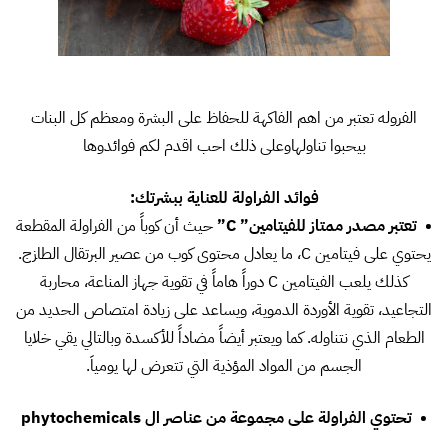
الفروله تعتبر من اهم الفاكهة للحفاظ على البشرة ومعظم كل البنات
بيحبوا تناولهاوعلى ذلك احب اقدم لكم فوائدوها
فوائد الفراولة للعناية ببشرتك:
• تعتبر مصدر ممتاز للفيتامين” C”
حيث أن كوباً من الفراولة المقطعة
يحتوي على فيتامين C، ما يعادل محتوى كوب من عصير البرتقال الطازج.
كذلك يلعب الفيتامين C دوراً هاماً في تقوية جهاز المناعة، محاربة
التجاعيد، تقوية الأوردة الدموية، ويساعد على زيادة امتصاص الحديد من
الطعام الذي نتناوله. كما ويعتبر أيضاً مضاداً للأكسدة وبالتالي يقي خلايا
الجسم من المواد المؤذية التي تتعرض لها يومياَ.
• تحتوي الفراولة على مجموعة من عناصر ال phytochemicals