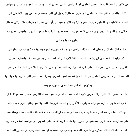
فى تكوين الصداقات والتنافس العلمى او الرياضى والتى تقترن احيانا بمشاعر الغيرة د. شابيرو مؤلف
كتاب (التنشئة الاجتماعية للطفل المتوازن انفعاليا ) يقول ان الغيرة شعور طبيعى بين الاطفال فى
المرحلة الاولية من التعليم حيث تنضج مداركهم الاجتماعية ويبدأوا فى عقد المقارنات فلا تتركى طفلك
خلال هذه المرحلة دون توجيه حتى لايقع فريسة لعدم تقدير الذات والشعور بالدونية واتبعى توجيهات
شابيرو كما هو اتى
-اذا جاءك طفلك يلح على اقتناء حذاء رياضى من ماركة شهيرة اسوة بصديقه فلا يجب ان تسارعى
بالاستجابة له خوفا من ان يشعر بالنقص والاختلاف عن اقرانه ولكن وسعى مداركه واعطيه تفسيرا
لقرارك مثل نحن ننفق مالنا على الرحلات والنزه الممتعة او نحن نشترى الملابس الغالية الثمن فى
المناسبات ربما يعترض الطفل فى البداية ولكنه سيقتنع بالتدريج ويدرك انه ينتمى الى اسرة لها قوانينها
وتكوينها الخاص مما يعمق شعوره بهويته .
-عندما يصر ابنك على ترك تمرين كرة القدم لانه يعتقد ان جميع اعضاء الفريق افضل منه فهذا دليل
على انه يقوم بمقارنة مهاراته بمهارات الأخرين و انه سيكرر هذا السلوك مع وقائع اخرى فى حياته
فهناك ايضا من هم اكثر منه تفوقا فى مادة الرياضيات اواللغات فلا تدعيه يفقد ثقته بنفسه وساعديه
على ممارسة لعبة اخرى يستطيع ان يحرز فيها تقدما ا وساعديه على التفوق فى دراسته ليشعر بتميزه.
-اما اذا جاءتك ابنتك تشكو من شعرها المجعد وتتمنى ان تسمحى لها بتمليسه وهى لم تتجاوز السابعة