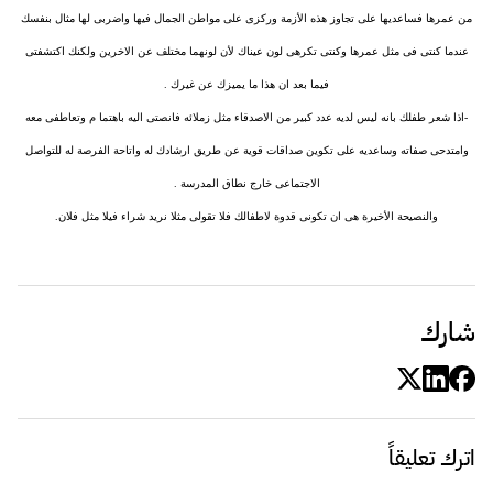
من عمرها فساعديها على تجاوز هذه الأزمة وركزى على مواطن الجمال فيها واضربى لها مثال بنفسك
عندما كنتى فى مثل عمرها وكنتى تكرهى لون عيناك لأن لونهما مختلف عن الاخرين ولكنك اكتشفتى
فيما بعد ان هذا ما يميزك عن غيرك .
-اذا شعر طفلك بانه ليس لديه عدد كبير من الاصدقاء مثل زملائه فانصتى اليه باهتما م وتعاطفى معه
وامتدحى صفاته وساعديه على تكوين صداقات قوية عن طريق ارشادك له واتاحة الفرصة له للتواصل
الاجتماعى خارج نطاق المدرسة .
والنصيحة الأخيرة هى ان تكونى قدوة لاطفالك فلا تقولى مثلا نريد شراء فيلا مثل فلان.
شارك
اترك تعليقاً