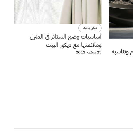
ديكور بنانيت
أساسيات وضع الستائر فى المنزل
وملائمتها مع ديكور البيت
م وتناسبه
23 سبتمبر 2012