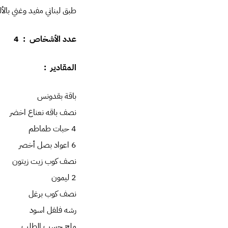
طبق لبناني مفيد وغني بالأل
عدد الأشخاص : 4
المقادير :
باقة بقدونس
نصف باقه نعناع اخضر
4 حبات طماطم
6 اعواد بصل أخصر
نصف كوب زيت زيتون
2 ليمون
نصف كوب برغل
رشه فلفل اسود
ملح حسب الطلب