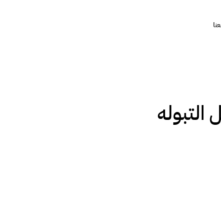
نا
التبوله