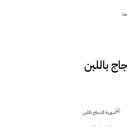
نا
اج باللبن