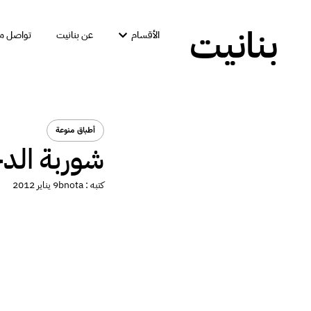
بنانيت
الأقسام
عن بنانيت
تواصل مع
أطباق منوعة
شوربة الدج
كتبه :
bnota
9 يناير 2012