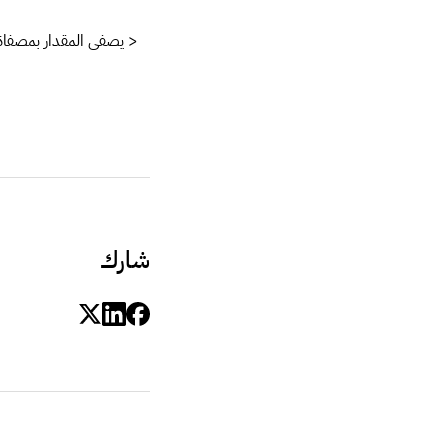
< يصفى المقدار بمصفاة
شارك