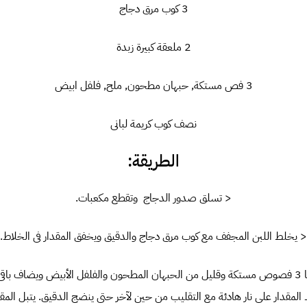
3 كوب مرق دجاج
2 ملعقة كبيرة زبدة
3 فص مستكة, حبهان مطحون, ملح, فلفل ابيض
نصف كوب كريمة لبانى
الطريقة:
< تسلق صدور الدجاج وتقطع مكعبات.
< يخلط اللبن المجفف مع كوب مرق دجاج والدقيق ويخفق المقدار فى الخلاط.
< تسيح الزبد ويحمر فيها 3 فصوص مستكة وقليل من الحبهان المطحون والفلفل الأبيض ويضا
ك المقدار على نار هادئة مع التقليب من حين لآخر حتى ينضج الدقيق. يتبل المقدا