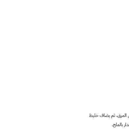
ف باقى المرق، ثم يضاف خليط
ر بالملح.