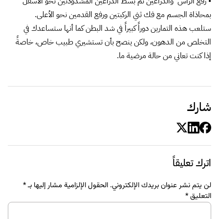
• رفع الرأس والذراعين ثم بسط الذراعين المشدودتين نحو الأسفل
بمحاذاة الجسم مع فك ثني الركبتين ورفع القدمين نحو الأعلى.
ستلعب هذه التمارين دوراً كبيراً في شد البطن كما أنها ستساعدك في
التخلص من الدهون، ولكن ينصح بأن تستشيري طبيب خاص، خاصةً
إذا كنت تعاني من حالة مرضية ما.
شارك
اترك تعليقاً
لن يتم نشر عنوان بريدك الإلكتروني.
الحقول الإلزامية مشار إليها بـ
*
التعليق
*