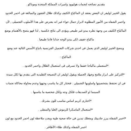
بتقديم نصائحه لنجمات هوليوود واميرات المملكة المتحدة وموناكو .
يقول الخبير اوليفر ان البعض يعتقد ان الماكياج الكثيف وكذلك ظلال الجفون والمبالغة فى احمر الخدود
واحمر الشفاه من الأمور المطلوبة لابراز جمال حواء غير انه يعترض على هذا الأسلوب التجميلى , لأن
الماكياج الكثيف من وجهة نظره يبدو غير طبيعى ويؤدى الى نتائج عكسية , لذا فهو ينصح بالأهتمام بوضع
ماكياج خفيف لكى يبدو الوجه جذابا فاتنا طبيعيا .
وينصح الخبير اوليفر الذى يعمل فى احدى شركات التجميل الفرنسية باتباع الأسس التالية عند وضع
الماكياج :
*استعملى ماكياجا خفيفا ولا تسرفى فى استعمال الظلال واحمر الخدود .
*التركيز على ابراز ملامح وجهك الجميلة ويقول اوليفر ان النصيحة التقليدية التى يتقدم بها لكل سيدة
فى ان تحتفظ بشخصيتها واسلوبها التجميلى . فتختار كل ما يناسب وجهها وعدم محاولة محاكاة نجمات
السينما او الصديقات فلكل وجه ولكل شخصية ما يناسبها .
*اختارى كريم اساس مناسب للون بشرتك .
*استعمال الماسكرا للرموش العليا والسفلى .
*احمر الشفاه يبرز جاذبيتك ويجعلك تبدين فى حالة صحية طيبة ويجب ملاحظة لون احمر الخدود مع لون
احمر الشفاه وكذلك طلاء الأظافر .