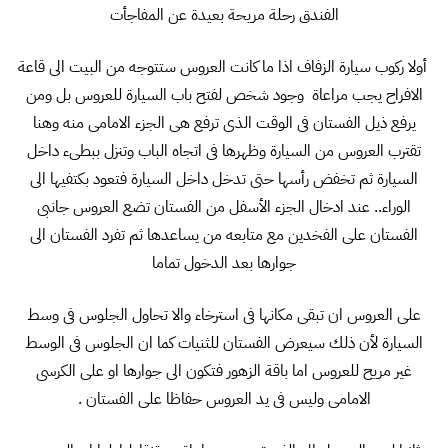
الفندق رحلة مريحة بعيدة عن المفاجأت
أولا ركوب سيارة الزفاف اذا ما كانت العروس ستتوجه من البيت الى قاعة
الافراح يجب مراعاة وجود شخص لفتح باب السيارة للعروس بل ومن
يرفع ذيل الفستان فى الوقت الذى ترفع هى الجزء الامامى منه وهنا
تقترب العروس من السيارة وظهرها فى اتجاه الباب وتنزل ببطىء داخل
السيارة ثم تخفض رأسها حتى تدخل داخل السيارة فتعود بكتفيها الى
الوراء.. عند ادخال الجزء الأسفل من الفستان تضع العروس جانبى
الفستان على الفخدين مع متابعه من يساعدها ثم تفرد الفستان الى
جوارها بعد الدخول تماما
على العروس ان تبقى مكانها فى استرخاء والا تحاول الجلوس فى وسط
السيارة لأن ذلك سيعرض الفستان للثنيات كما ان الجلوس فى الوسط
غير مريح للعروس اما باقة الزهور فتكون الى جوارها او على الكرسى
الامامى وليس فى يد العروس حفاظا على الفستان .