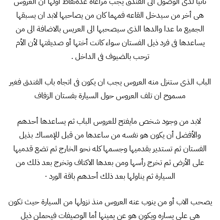
ثانيا لدى الوصول الى الفندق يجب مراعاة عدةنقاط اولها ان العروس
هى أخر من سيدخل القاعه فمهما كان من يصاحبها لابد ان يسبقها
الجميع ما عدا والدها الذى سيصحبها الى العريس بالاضافة الى من
يساعدها فى فرد ذيل الفستان سواء كانت أختها أو صديقتها لأن الأم
ترحب بالضيوف فى الداخل .
الباب الذى ستنزل منه العروس يجب ان يكون فى اتجاه باب الفندق فغير
مسموح ان تلف العروس حول السيارة بفستان الزفاف
لابد من وجود شخص مايفتح للعروس الباب ثم يساعدها أحدهم
والأفضل أن يكون هو نفسه من ساعدها من قبل للإمساك بذيل
الفستان ثم تستدير بقدميها وجسمها كله نحو الخارج ثم تضع قدميها
على الأرض ثم تخرج رأسها ومن بعدها الاكتاف وتخرج بعد ذلك من
السيارة ثم يناولها بعد ذلك أحدهم باقة الورد ·
يصحب الاب أو من ينوب عنه العروس منذ نزولها من السيارة حيث تكون
هى على يساره ويكون هو عن يمينها أما الوصيفات فيحملن ذيل