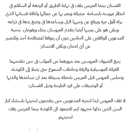
الفستان بينما العريس يقف فى نهاية الطريق أو الردهة أو السلالم فى
انتظار عروسه بابتسامة مشرقة ويعبر بها عن جمالها واناقة فستانها الذى
يراه لأول مرة ويرفع عن وجهها التل ويساعدها فى وضع يدها فى ذراعه
ويبقى هو على يمينها أيضا يتقدم العروسان ببطء ويقومان بتحية
المدعوين الواقفين على الجانبين دون أن يتوقفا لمصافحة أحد وللتعبير
عن أى امتنان ويكفى الابتسام·
يتبع الضيوف العروسين بعد مرورهما من الموكب فى حين تتقدمهما
الفرقة الموسيقية والزفة وحاملات الشموع حتى يصلا إلى الكوشة،
وتجلس العروس قبل العريس بلحظة بسيطة بعد ان تساعدها والدتها
أو الوصيفات على فرد الطرحة وذيل الفستان·
لا تقف العروس ابدا لتحية المدعويين حين يتقدمون لتحيتها باستثناء كبار
السن الذين بذلوا مجهود كبير للصعود الى الكوشة بينما العريس يقف
لتحيتهم.