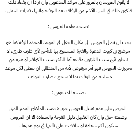
لا يقوم العروسان بالمرور على موائد المدعوين وان أرادا أن يفعلا ذلك
فيكون ذلك فى الجزء الأخير من الزفاف بعد البوفيه وانتهاء فقرات الحفل .
نصيحة هامة للعروس :
يجب ان تصل العروس الى مكان الحفل فى الموعد المحدد للزفة كما هو
موضح فى كروت الدعوة والفترة المسموح بها للتأخير لأى ظرف طارىء لا
تتجاوز لأى سبب الثلاثون دقيقة أما التأخر بسبب الكوافير أو غيره من
تجهيزات العروس فهو أمر مرفوض لأنه من المنطقى ان نعطى لكل موعد
مساحة من الوقت بما لا يسمح بتضارب المواعيد.
نصيحة للمدعوين :
الحرص على عدم تقبيل العروس حتى لا يفسد الماكياج المميز الذى
وضعته حتى وان كان التقبيل دليل الفرحة والسعادة الا ان العروس
ستكون أكثر سعادة لو حافظت على تألقها فى يوم عمرها .