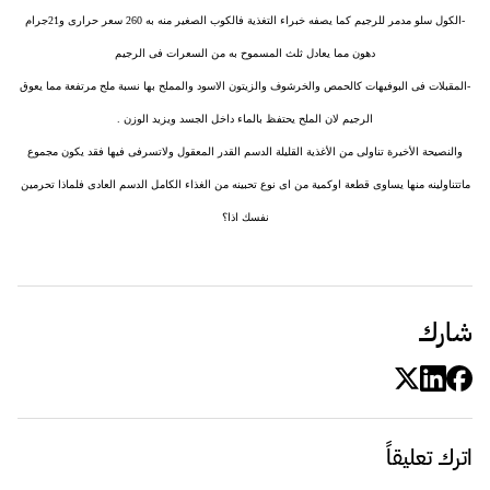
-الكول سلو مدمر للرجيم كما يصفه خبراء التغذية فالكوب الصغير منه به 260 سعر حرارى و21جرام
دهون مما يعادل ثلث المسموح به من السعرات فى الرجيم
-المقبلات فى البوفيهات كالحمص والخرشوف والزيتون الاسود والمملح بها نسبة ملح مرتفعة مما يعوق
الرجيم لان الملح يحتفظ بالماء داخل الجسد ويزيد الوزن .
والنصيحة الأخيرة تناولى من الأغذية القليلة الدسم القدر المعقول ولاتسرفى فيها فقد يكون مجموع
ماتتناولينه منها يساوى قطعة اوكمية من اى نوع تحبينه من الغذاء الكامل الدسم العادى فلماذا تحرمين
نفسك اذا؟
شارك
اترك تعليقاً