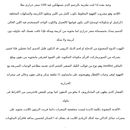
وجبة بعده اذا كنت ملتزمة بالرجيم الذى تستهلكين فيه 1200 سعر حرارى مثلا.
-اللاتيه وهو مشروب القهوة المخلوط بكوب كامل من اللبن وتعلوه الكريمة والمنكهات المختلفة
(كراميل او شكولاتة اوبندق) التى يكون قوامها كالعسل والكوب الواحد المستخدم فيه اللبن الخالى
الدسم يمدك بخمسمائة سعر حرارى لما يحتويه من كريمة ومنكه فإذا تاقت نفسك اليه تناوليه دون
كريمة ولا منكه.
-الهوت الدوج المصنوع من الدجاج او لحم الديك الرومى قد لايكون قليل الدسم كما تتخيلين فاذا قمتى
بشرائه من السوبرماركت اقرأى مكوناته المكتوبه على العبوة لتعرفى مايحتويه من دهون وملح
-المافن (muffin) وهو نوع من قوالب الكيك الصغير الحجم الذى تقدمه مطاعم الوجبات السربعة مع
القهوة اوفى وجبات الإفطار وهويحتوى على مايساوى 11 ملعقة سكر وعلى دهون وعالى فى سعراته
الحرارية.
-الفشار الذى يطهى فى المايكرويف لا يخلو من الدهون كما يوحى للبعض فاحترسى من الافراط فى
تناوله .
-الأغذية المعنونة بكلمة (لايت) ليست منخفضة السعرات دائما فزيت الزيتون اللايت يحتوى على
سعرات تماثل الداكن منه كذلك الزبادى اللايت قد يضاف له ا السكر لتحسين مذاقه فاقرأى المكونات
.