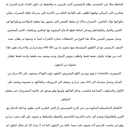
السلطة مثلا حتى لاتفسدى نظام التخسيس الذى تلتزمين به والحقيقة ان تناول الغذاء خارج المنزل له
محاذيره التى لايمكن توقعها اطلعى على القائمة التالية من الأغذية التى تبدو لك قليلة السعرات ولكن
مكوناتها تؤكد العكس :-السيزار سالاد او سلطة القيصر التى تشتهر بها معظم المطاعم ومكوناتها هى
الخس والخيار والطماطم ويمكن اضافة قطع الدجاج المشوية لها اوالجبن ومكعبات الخبز المحمص
وتتبل بصوص السيزر سالاد هذا النوع من السلطات تختاره الكثيرات لتبدأ به وجبتها ثم تطلب بعده
الصنف الرئيسى مع ان االطبق المتوسط منها يحتوى ما بين 300 400 سعرحرارى و30جرام دهون فإذا
كنت من هواته تناولى نصفه فقط واطلبى صوص التتبيل وحده وضعى منه ملعقة واحدة فقط لتقليل
محتواه من الدهون .
-السموزى smoothy ) ) وهو نوع من الثلج المجروش الملون بلون الفواكه ويحتوى على 80 جرام من
السكر وتصل سعراته الى 350 سعر حرارى ويفتقد الى البروتينات والفاكهة به معدومة ويعتمد على
الالوان والمنكهات الصناعية ليكتسب مذاق الفاكهة ولونها وهو موجود فى قائمة المشروبات فى معظم
المقاهى .
-الأطباق المكسيكية المكونة من خبز الذرة المقرمش او الخبز الطرى الذى يطوى وداخلة الدجاج مع
الجبن والفاصوليا ويقدم الى جانبه الكريمة الحامضية والشطة والسلطة و يحتوى على الف سعر حرارى
وهو غير مناسب للرجيم لأنه يحتوى على نسبة عالية من الدهون كما انه لا يترك لك اى مجال لتناول اى