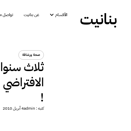
بنانيت
الأقسام
عن بنانيت
تواصل مع
صحة ورشاقة
ثلاث سنوا
الافتراضي 
!
كتبه :
admin
4 أبريل 2010