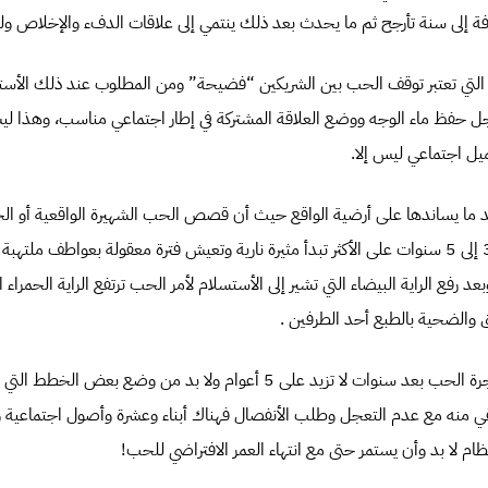
ة إلى سنة تأرجح ثم ما يحدث بعد ذلك ينتمي إلى علاقات الدفء والإخلاص 
التي تعتبر توقف الحب بين الشريكين “فضيحة” ومن المطلوب عند ذلك الأستم
جل حفظ ماء الوجه ووضع العلاقة المشتركة في إطار اجتماعي مناسب، وهذا 
يل اجتماعي ليس إلا.
 ما يساندها على أرضية الواقع حيث أن قصص الحب الشهيرة الواقعية أو الخي
تتعدى المدى الزمني من 3 إلى 5 سنوات على الأكثر تبدأ مثيرة نارية وتعيش فترة معقولة بعواطف 
فع الراية البيضاء التي تشير إلى الأستسلام لأمر الحب ترتفع الراية الحمراء التي
رق والضحية بالطبع أحد الطرفين .
ولهذا يجب توقع ذبول شجرة الحب بعد سنوات لا تزيد على 5 أعوام ولا بد من و
بقي منه مع عدم التعجل وطلب الأنفصال فهناك أبناء وعشرة وأصول اجتماعية 
ظام لا بد وأن يستمر حتى مع انتهاء العمر الافتراضي للحب!