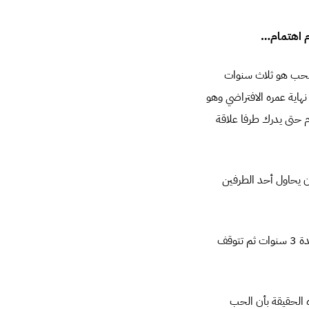
م اهتمام…
للحب هو ثلاث سنوات
هاية عمره الافتراضي وهو
 حتى يدرك طرفا علاقة
ن يحاول أحد الطرفين
يؤكد “روبسون” ، بأن كيمياء المخ المسيطرة على عملية الحب تظل تولد شحنات حب وطاقة عواطف لمدة 3 سنوات ثم تتوقف
ه الحقيقة بأن الحب