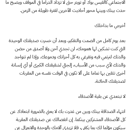
الاجتماعي كالفيس بوك أو تويتر حتى لا تزداد الدراما في الموقف ويصبح ما
حدث بينك وبينها محور أحاديث الآخرين لفترة طويلة من الزمن.
أخرجي ما بداخلك
بعد يوم كامل من الصمت والتفكير، وبعد أن خسرت صديقتك الوحيدة
التي كنت تشكين لها همومك، لن تجدي أحن ولا أصدق من حضن
والدتك لترتمي فيه وتفرغي به كل أحزانك ودموعك. وإذا لم تتواجد
والدتك لأي سبب من الأسباب، إلجئي لشقيقتك الكبرى أو أي إنسانة
أخرى تثقين بها تماما على ألا تكون في الوقت نفسه من المقربات
لصديقتك الخائنة.
لا تبتعدي عن بقية الأصدقاء
انتهاء الصداقة بينك وبين من غدرت بك لا يعني بالضرورة ابتعادك عن
كل الأصدقاء المشتركين بينكما. إن انفصالك عن صديقتك المقربة
سيكون مؤلما لك بما يكفي، فلا تزيدي آلامك بالوحدة والانعزال عن