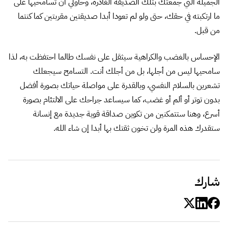
الجميلة التي جمعتك بتلك الصديقة الغادرة، وحاولي أن تسامحيها على
ما ارتكبته في حقك، حتى ولو لم تعودا أبدا صديقتين مقربتين كما كنتما
من قبل.
الإحساس بالغضب والكراهية سيثقل على نفسك طالما احتفظت به، لذا
سامحيها ليس من أجلها، بل من أجلك أنت. التسامح سيجعلك
تشعرين بالسلام النفسي، وبالقدرة على مواصلة حياتك بصورة أفضل
بدون توتر أو ألم أو غضب، كما سيساعد جراحك على الالتئام بصورة
أسرع، وهنا ستتمكنين من تكوين صداقة قوية جديدة مع إنسانة
ستقدرك هذه المرة ولن تخون ثقتك بها أبدا إن شاء الله.
شارك