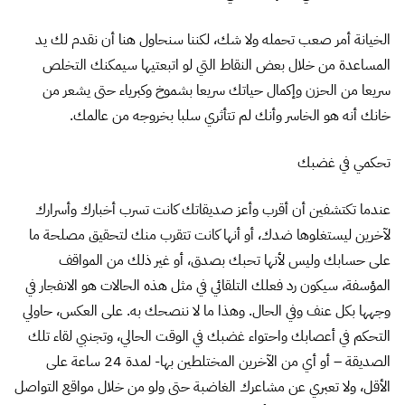
الخيانة أمر صعب تحمله ولا شك، لكننا سنحاول هنا أن نقدم لك يد
المساعدة من خلال بعض النقاط التي لو اتبعتيها سيمكنك التخلص
سريعا من الحزن وإكمال حياتك سريعا بشموخ وكبرياء حتى يشعر من
خانك أنه هو الخاسر وأنك لم تتأثري سلبا بخروجه من عالمك.
تحكمي في غضبك
عندما تكتشفين أن أقرب وأعز صديقاتك كانت تسرب أخبارك وأسرارك
لآخرين ليستغلوها ضدك، أو أنها كانت تتقرب منك لتحقيق مصلحة ما
على حسابك وليس لأنها تحبك بصدق، أو غير ذلك من المواقف
المؤسفة، سيكون رد فعلك التلقائي في مثل هذه الحالات هو الانفجار في
وجهها بكل عنف وفي الحال. وهذا ما لا ننصحك به. على العكس، حاولي
التحكم في أعصابك واحتواء غضبك في الوقت الحالي، وتجنبي لقاء تلك
الصديقة – أو أي من الآخرين المختلطين بها- لمدة 24 ساعة على
الأقل، ولا تعبري عن مشاعرك الغاضبة حتى ولو من خلال مواقع التواصل