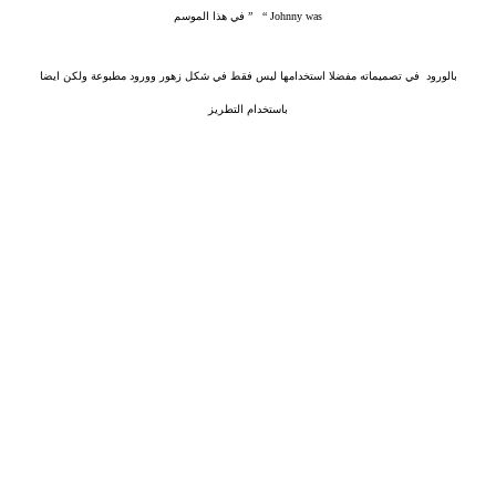
Johnny was “
” في هذا الموسم
بالورود
في تصميماته مفضلا استخدامها ليس فقط في شكل زهور وورود مطبوعة ولكن ايضا
باستخدام التطريز