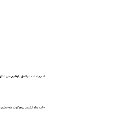
-عصير الطماطم الغنى بفيتامين سى الذى ي
– لب عباد الشمس ربع كوب منه يحتوى عل