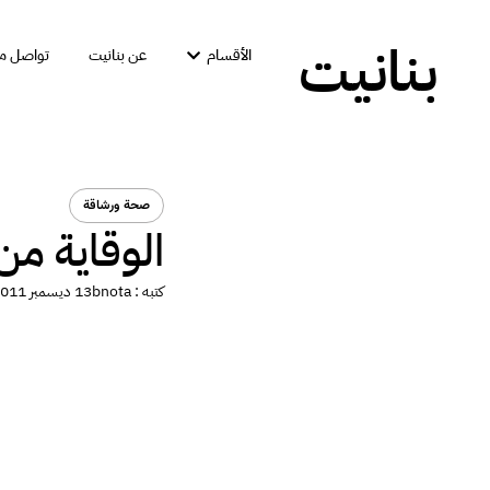
بنانيت
الأقسام
عن بنانيت
تواصل مع
صحة ورشاقة
الوقاية من ا
كتبه :
bnota
13 ديسمبر 2011