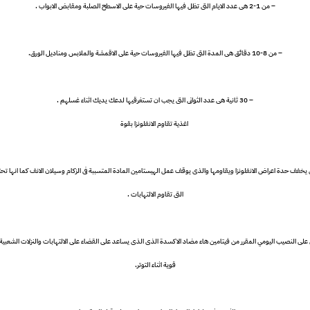
– من 1-2 هى عدد الايام التى تظل فيها الفيروسات حية على الاسطح الصلبة ومقابض الابواب .
– من 8-10 دقائق هى المدة التى تظل فيها الفيروسات حية على الاقمشة والملابس ومناديل الورق.
– 30 ثانية هى عدد الثوانى التى يجب ان تستغرقيها لدعك يديك اثناء غسلهم .
اغذية تقاوم الانفلونزا بقوة
خفف حدة اعراض الانفلونزا ويقاومها والذى يوقف عمل الهيستامين المادة المتسببة فى الزكام وسيلان الانف كما انها تحتو
التى تقاوم الالتهابات .
ى النصيب اليومي المقرر من فيتامين هاء مضاد الاكسدة الذى الذى يساعد على القضاء على الالتهابات والنزلات الشعبية
قوية اثناء التوتر.