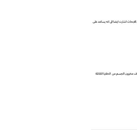
ب يوميا من البالغين انخفضت نسبة الاصابة بالبرد لديهم الى 25% عن غيرهم فبعض من الابحاث اشارت ايضا الى انه يساعد على
لذى يضاعف مخزون الجسم من الخلايا القاتلة