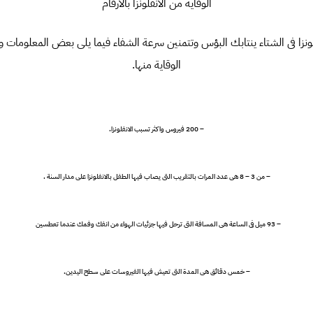
الوقاية من الانفلونزا بالارقام
ونزا فى الشتاء ينتابك البؤس وتتمنين سرعة الشفاء فيما يلى بعض المعلومات و
الوقاية منها.
– 200 فيروس واكثر تسبب الانفلونزا.
– من 3 – 8 هى عدد المرات بالتقريب التى يصاب فيها الطفل بالانفلونزا على مدار السنة .
– 93 ميل فى الساعة هى المسافة التى ترحل فيها جزئيات الهواء من انفك وفمك عندما تعطسين
– خمس دقائق هى المدة التى تعيش فيها الفيروسات على سطح اليدين.