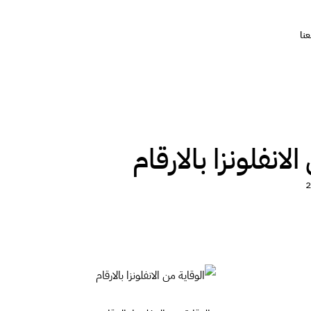
نا
لانفلونزا بالارقام