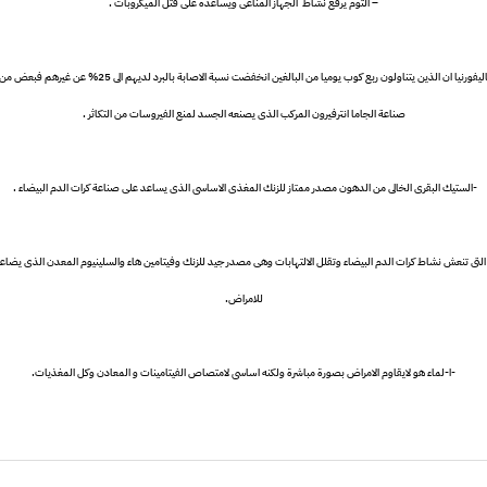
– الثوم يرفع نشاط الجهاز المناعى ويساعده على قتل الميكروبات .
– الزبادى اثبت دراسة امريكية بجامعة كاليفورنيا ان الذين يتناولون ربع كو
صناعة الجاما انترفيرون المركب الذى يصنعه الجسد لمنع الفيروسات من التكاثر .
-الستيك البقرى الخالى من الدهون مصدر ممتاز للزنك المغذى الاساسى الذى يساعد على صناعة كرات الدم البيضاء .
 التونة تحتوى على حمض اوميجا3 التى تنعش نشاط كرات الدم البيضاء وتقلل الالتهابات وهى مصدر جيد للزنك وفيتامين هاء والسلينيوم المعدن ا
للامراض.
-ا-لماء هو لايقاوم الامراض بصورة مباشرة ولكنه اساسى لامتصاص الفيتامينات و المعادن وكل المغذيات.