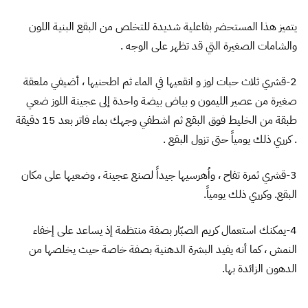
يتميز هذا المستحضر بفاعلية شديدة للتخلص من البقع البنية اللون
والشامات الصغيرة التي قد تظهر على الوجه .
2-قشري ثلاث حبات لوز و انقعيها في الماء ثم اطحنيها ، أضيفي ملعقة
صغيرة من عصير الليمون و بياض بيضة واحدة إلى عجينة اللوز ضعي
طبقة من الخليط فوق البقع ثم اشطفي وجهك بماء فاتر بعد 15 دقيقة
. كرري ذلك يومياً حتى تزول البقع .
3-قشري ثمرة تفاح ، واُهرسيها جيداً لصنع عجينة ، وضعيها على مكان
البقع. وكرري ذلك يومياً.
4-يمكنك استعمال كريم الصبّار بصفة منتظمة إذ يساعد على إخفاء
النمش ، كما أنه يفيد البشرة الدهنية بصفة خاصة حيث يخلصها من
الدهون الزائدة بها.