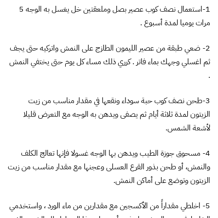
1-استعمال نصف كوب عصير بصل وملعقتين خل يغسل به الوجه 5
مرات يوميا لمدة أسبوع .
2- ضعي طبقة من عصير الليمون الطازج على النمش واتركيه حتى يجف
ثم اغسلي وجهك بماء فاتر . كرري ذلك مساء كل يوم حتى يختفي النمش
.
3-طحن نصف كوب حبة سوداء ونقعها في مقدار مناسب من زيت
الزيتون لمدة ثلاثة أيام ثم يصفى ويدهن به الوجه مع التعرض قليلا
لأشعة الشمس.
4- مسحوق جوزة الطيب ويدهن بها الوجه غسولا فإنها تعالج الكلف
والنمش، أو طحن بذور القرع العسلى وعجنها مع مقدار مناسب من زيت
الزيتون وتوضع على أماكن النمش.
5- اخلطي مقداراً من الأكسجين مع مقدارين من ماء الورد ، واستخدمي