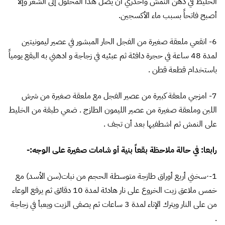
الخليط في دهن النمش واحذري أن يصل هذا المحلول إلى الشعر وإلا
أصبح فاتحاً بسبب ماء الأكسجين.
6- انقعي ملعقة صغيرة من الفجل الحار المبشور في عصير ليمونيتين
لمدة 48 ساعة في حجرة دافئة ثم عبئيه في زجاجة و ادهني به البقع يومياً
باستخدام قطعة قطن .
7- امزجي ملعقة كبيرة من عصير الفجل مع ملعقة صغيرة من شرش
اللبن وملعقة صغيرة من عصير الليمون الطازج . ضعي طبقة من الخليط
على النمش ثم اشطفيها بعد أن تجف .
رابعا: في حالة ملاحظة بقعاً بنية أو شامات صغيرة على الوجه:-
1-·سخني أربع أوراق طازجة متوسطة الحجم من نبات(سن الأسد) مع
خمس ملاعق زيت الخروع على نار هادئة لمدة 10 دقائق ثم يرفع الوعاء
من على النار ويترك الإناء لمدة 3 ساعات ثم يصفى الزيت ويعبأ في زجاجة
.