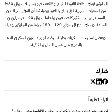
الجلوكوز لإنتاج الطاقة اللازمة للقيام بوظائفه ، فهو يستهلك حوالي 30%
من السعرات الحرارية التي يتناولها الفرد يوميا، كما أن المخ يستهلك فى
المستغرقين فى التفكير كالصحفيين والعلماء حوالى 90 سعر حراري في
الساعة، ويحتاج المخ الى حوالي 120 – 150 جراما من الجلوكوز يوميا .
ويفضل استهلاك السكريات بطيئة الهضم لرفع مستوي السكر فى الدم
بالتدريج مثل عسل النحل و الفاكهة.
شارك
اترك تعليقاً
لن يتم نشر عنوان بريدك الإلكتروني.
الحقول الإلزامية مشار إليها بـ
*