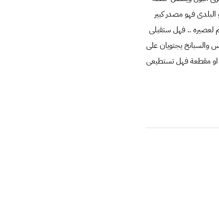
البلدى فهو مصدر كبير
م لعصيره .. فهل ستقبلى
نس والسبانخ يجتويان على
ة او مقطعة فهل تستطيعى