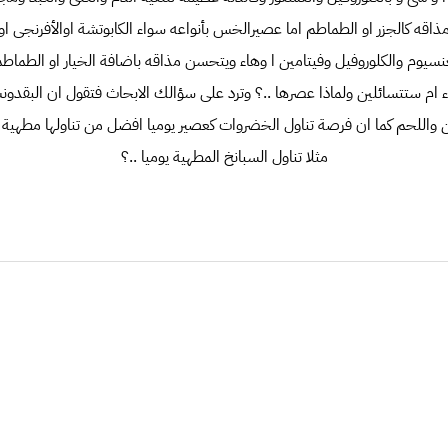
قه كالجزر او الطماطم اما عصيرالخس بأنواعه سواء الكابوتشة اوالأفرنجى او 
نسيوم والكلوروفيل وفيتامين ا وهاء ويتحسن مذاقه باضافة الخيار او الطماط
ء ام ستتسائلين ولماذا عصرها ..؟ وترد على سؤالك الابحاث فتقول ان البقدو
ن واللحم كما ان فرصة تناول الخضروات كعصير يوميا افضل من تناولها مطهي
مثلا تناول السبانخ المطهية يوميا ..؟