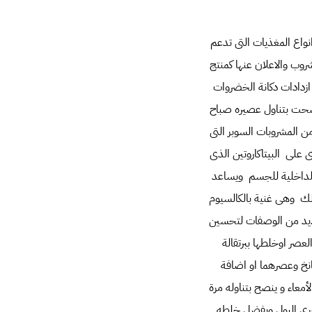
نواع المغذيات التى تدعم
وب والاعلان عنها كمنتج
دادات دكانة الخضروات
نصحت بتناول عصيره صباح
ن المشروبات السوبر التى
على البيتاكاروتين الذى
ة الداخلية للجسم ويساعد
ذلك وهى غنية بالكالسيوم
عديد من الوصفات لتحسين
لعصر اوخلطها ببرتقالة
انخ وعصرهما او اضافة
معاء و ينصح بتناوله مرة
مجرى البول ويفضل خلطه