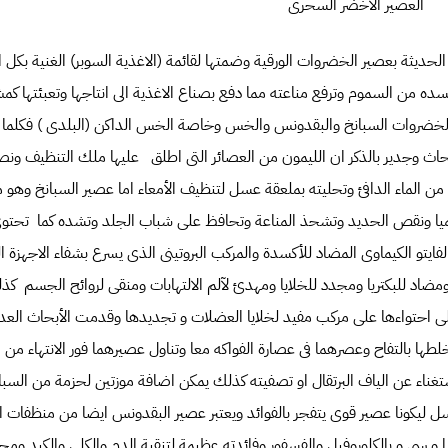
العصير الأخضر السحرى
لحديثة بعصير الخضروات الورقية وضمتها لقائمة (الاغذية السوبر) الغنية بكل ا
من السموم وترفع مناعته مما دفع بصناع الاغذية الى انتاجها وتعبئتها كمشر
ضروات السبانخ والبقدونس والخس وخاصة الخس الداكن (البلدى ) فكلما از
لأبحاث وجدير بالذكر ان الليمون من العصائر التى اطلق عليها ملك التنظيف و
من الماء الدافئ وتحليته بملعقة عسل لتنظيف الأمعاء اما عصير السبانخ وهو م
نيميا ونقص الحديد وتشحذ المناعة وتحافظ على شباب الجلد وتشده كما تحتوى 
لفايتو الكيماوى المضاد للأكسدة والمركب البروتينى الذى يسرع بشفاء الاجهز
مضاد للبكتريا ومجدد للخلايا ومهدئ لآلم الالتهابات ومنقى لروائح الجسم ك
 على احتواءها على مركب مفيد لخلايا العضلات و تجديدها وقدمت الأبحاث ال
ها بالتفاح وعصرهما فى عصارة الفواكه معا وتناول عصيرهما فور الانتهاء من ا
غناء عن الياف البرتقال او تصفيته كذلك يمكن اضافة موزتين لحزمة من السب
ل ليكونا عصير قوى يتفجر بالفوائد ويعتبر عصير البقدونس ايضا من منظفات الأ
 ا و سى و بالكلوروفيل والفسفور وفائدته عظيمة لتنقية الدم والكلى والكبد و