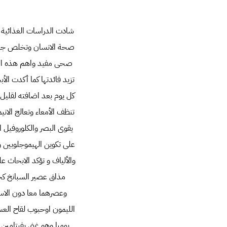
شادت الدراسات الغذائية ا
صحة الانسان وتخلص جسده 
صحى مفيد واهم هذه الخ
تزيد فائدتها كما أكدت ا
كل يوم بعد اضافته لقليل 
تنظف الأمعاء وتعالج الا
يقوى البصر والكلوروفيل ا
على تكوين الهيموجلوبين و
والألياف و تؤكد الابحاث
مذاق عصير السبانخ كخلط
وعصرهما معا دون الاست
الليمون اوحبوب لقاح العس
يوميا وهو غنى بفيتامين