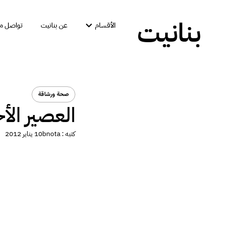
بنانيت
الأقسام
عن بنانيت
تواصل مع
صحة ورشاقة
العصير ال
كتبه :
bnota
10 يناير 2012