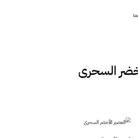
نا
أخضر السحرى