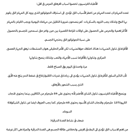
الأطباء الفرنسيون لخصوا اسباب الارهاق المزمن فى الاتى:
تعدد المهام:ان تعدد المهام من اخطر الأسباب التى تؤدى الى استنزاف الجولوكوز الذى يزود كل المهام التى يقوم
بها المخ ولذلك يجب التزود بالسكريات كم ينصحون ضرورة التقليل من مهامك اليومية ويجب القيام بالمهام
الأكثر اهمية والحرص على الحصول على اوقات للراحة القصيرة بين حين واخر حتى تسمحين للجسم بالحصول
على نسبة الجولوكوز التى يحتجها الجسم.
الأفراط فى تناول المنبهات: هناك اختلاف حولالمنبهات لكن الأمر الحقيقى هوان المنشطات ترهق الجهاز العصبى
المركزى وتناولها بالأفراط تسبب الأجهاد والتعب ولذلك ينصح بتناولها
مرة واحدة فى اليوم وفى الصباح فقط.
لأن التاثير السلبى للأفرط فى تناول المنبهات يؤدى الى زيادة فى ضربات القلبوارتفاع فى ضغط الدم ينتج عنه الأرق
الذى يسبب الشعور بالأرهاق.
وينصح الأطباء الفرنسيون تناول الشاى الأخضر لأنه يحتوى على 59 مليجرام من الكافيين بينما يحتوى فنجان
القهوة137 مليجرام وفنجان الشاى الأسود يحتوى 65 مليجرام .كما يجب العزوف ايضا عن تناول الشيكولاتة
السوداء.
ضعف فى نشاط الغدة الدرقية:
من اهم الاسباب التى تؤدى الى البطء فى الايض وانخفاض طاقة الجسم هى الغدة الدرقية والمراة هى اكثر عرضة