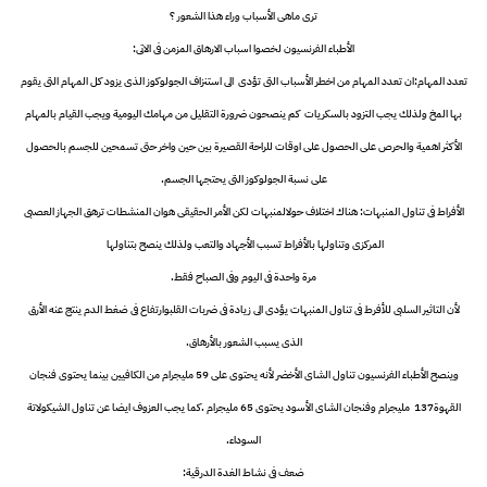
ترى ماهى الأسباب وراء هذا الشعور ؟
الأطباء الفرنسيون لخصوا اسباب الارهاق المزمن فى الاتى:
تعدد المهام:ان تعدد المهام من اخطر الأسباب التى تؤدى الى استنزاف الجولوكوز الذى يزود كل المهام التى يقوم
بها المخ ولذلك يجب التزود بالسكريات كم ينصحون ضرورة التقليل من مهامك اليومية ويجب القيام بالمهام
الأكثر اهمية والحرص على الحصول على اوقات للراحة القصيرة بين حين واخر حتى تسمحين للجسم بالحصول
على نسبة الجولوكوز التى يحتجها الجسم.
الأفراط فى تناول المنبهات: هناك اختلاف حولالمنبهات لكن الأمر الحقيقى هوان المنشطات ترهق الجهاز العصبى
المركزى وتناولها بالأفراط تسبب الأجهاد والتعب ولذلك ينصح بتناولها
مرة واحدة فى اليوم وفى الصباح فقط.
لأن التاثير السلبى للأفرط فى تناول المنبهات يؤدى الى زيادة فى ضربات القلبوارتفاع فى ضغط الدم ينتج عنه الأرق
الذى يسبب الشعور بالأرهاق.
وينصح الأطباء الفرنسيون تناول الشاى الأخضر لأنه يحتوى على 59 مليجرام من الكافيين بينما يحتوى فنجان
القهوة137 مليجرام وفنجان الشاى الأسود يحتوى 65 مليجرام .كما يجب العزوف ايضا عن تناول الشيكولاتة
السوداء.
ضعف فى نشاط الغدة الدرقية: