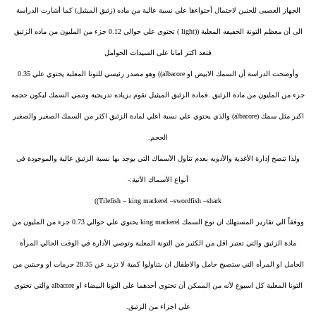
الجهاز العصبى للجنين لاحتمال أحتواءها علي نسبة عالية من ماده (زئبق الميثيل) كما أشارت الدراسة
الى أن معظم التونة الخفيفه المعلبة ((light ) تحتوى علي حوالي 0.12 جزء من المليون من ماده الزئبق
فتعد اكثر امانا على السيدات الحوامل
وأوضحت الدراسة أن السمك الابيض او albacore)) وهو مصدر رئيسي للتونا المعلبة يحتوي علي 0.35
جزء من المليون من مادة الزئبق .فمادة الزئبق الميثيل تقوم بزياده تدريجية وتنمي السمك ليكون حجمه
اكبر مثل سمك (albacore) والذي يحتوي علي نسبة اعلي لمادة الزئبق اكثر من السمك الصغير والصغير
الحجم.
ولذا تنصح إدارة الأغذية والأدويه بعدم تناول الأسماك التي يوجد بها نسبة الزئبق عالية والموجودة في
أنواع الأسماك الأتية:-
Tilefish – king mackerel –swordfish –shark))
ووفقاً الي تقارير المستهلك ان نوع السمك king mackerel يحتوي علي حوالي 0.73 جزء من المليون من
مادة الزئبق والتي تعتبر اقل من الكثير من التونة المعلبة وتوصي الأدارة في الوقت الحالي المرأة
الحامل او المرأه التي ستصبح حامل والاطفال ان يتناولوا كمية لا تزيد عن 28.35 جرمات او وجبتين من
التونا المعلبة كل اسبوع لأنه من الممكن أن تحتوي أحدهما علي التونا البيضاء او albacore والتي تحتوي
علي اجزاء من الزئبق.