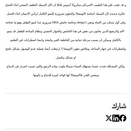
و قد عقب علي هذا الطبيب الامريكى ميكرولا أندوس قائلا ان اكل السمك النظيف الصحي اثناء الحمل
فكرة سديده لأن السمك اساسة الاوميجا3 والدهون ضرورية للنمو الكامل لرأس الانسان اثناء الحمل
وفى أول سنتان من الحياه ودهن omega-3 وخاصة حامض DHA ضروري جدا لنمو الطفل وهو ما تحتاجة
الام والرضيع الذين يعانون من نقص في هذا الحامض والجهاز العصبي ونظام المناعة للطفل قد ينمو
بالكامل ويمكن ان يسبب مرحلة حياتية من العاطفة الغير واضحة وايضا اضطرابات في التعليم
واضطرابات في جهاز المناعة, ونقائص دهون الاوميجا 3 ارتبطت أيضا بعملية عدم الوصول بشكل ناضج
او بشكل مكتمل.
ولكن المشكلة تحدث عندما تستهلك النساء سمكا ملوث بماده الزئبق والتي تسبب اضرار في الدماغ
وبنفس القدر فالاوميجا3 لها فوائد كبيرة للدماغ و تكونها.
شارك