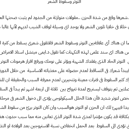
التوتر وسقوط الشعر
عرها وقع من شدة الحزن ..مقولات متوارثة من الجدود لم يثبت صحتها ال
 خللا فى خلايا تلوين الشعر ولا يوجد اى وسيلة لوقف الشيب لديهم لأنها غالبا م
 ان هناك أى علاقةبين التوتر وسقوط الشعر فلاتقولى شعرى يسقط من كثرة ال
 هناك اى سند علمى لهذه التكهنات كما تقول د.ايمى ميتشل استاذ الامراض 
لتوتر الحاد الذى يفقدك الشهية ويؤثر على نومك ويرفع افراز هرمونات التوت
دأ شعرك فى التساقط لعدم حصوله على مغذياته الاساسية من خلال الدورة 
كثير السقوط فى فترات معينة وتتحيرين لعدم معرفة السبب والحقيقة ان للش
لتين ثم يتوقف ليستريح لمدة تترواح بين ثلاثة الى اربعة اشهر ثم يبدأ فى ال
خص لتوتر شديد فأن هذا الخلل السيكولوجى يؤدى الى دخول الشعر فى مرحلة ال
فييهئ لك ان الحزن او التوتر هوالسبب وان كان التوتر برئ من سقوط الشعر 
ثافة قد يكون مؤشرا لمدى شدة التوتر الذى تعانين منه مما سبب حدوث هذا 
ى تؤدى الى السقوط بعد الحمل انخفاض نسبة الاستروجين بعد الولادة او ال