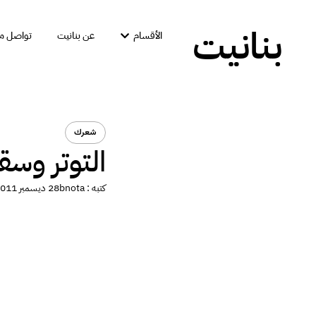
بنانيت
الأقسام
عن بنانيت
تواصل مع
شعرك
التوتر وسق
كتبه :
bnota
28 ديسمبر 2011