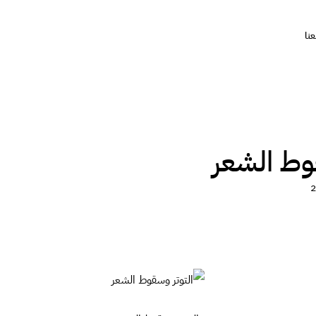
نا
وط الشعر