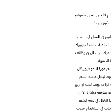
علم فالذين يبيض شعرهم
اتكون وراثة
توتر فى العمل او بسبب
الجلدية بجامعة نيويورك
ر لديك الى خلل فى وظائف
الدموية
عر دورة للنمو فهو يظل
سقوط ليحل محله الشعر
راحة وبعد ثلاث او اربع
بطريقة مباشرة الا ان
الخلل فى دورة الشعر
تذبذب فى استخدام حبوب