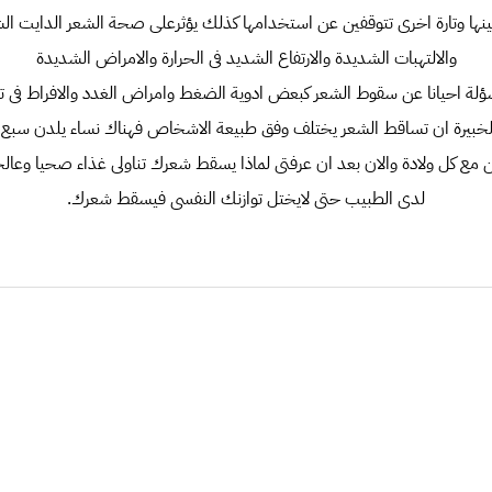
نها وتارة اخرى تتوقفين عن استخدامها كذلك يؤثرعلى صحة الشعر الدايت 
والالتهبات الشديدة والارتفاع الشديد فى الحرارة والامراض الشديدة
لة احيانا عن سقوط الشعر كبعض ادوية الضغط وامراض الغدد والافراط فى تن
 الخبيرة ان تساقط الشعر يختلف وفق طبيعة الاشخاص فهناك نساء يلدن سب
ع كل ولادة والان بعد ان عرفتى لماذا يسقط شعرك تناولى غذاء صحيا وعالج
لدى الطبيب حتى لايختل توازنك النفسى فيسقط شعرك.