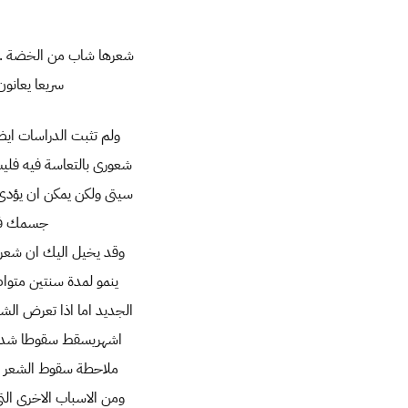
شعرها شاب من الخضة ..ش
سريعا يعانون
ولم تثبت الدراسات ايضا
شعورى بالتعاسة فيه فليس
سيتى ولكن يمكن ان يؤدى ا
جسمك فيب
وقد يخيل اليك ان شعرك 
ينمو لمدة سنتين متواص
الجديد اما اذا تعرض الش
اشهريسقط سقوطا شديدا 
ملاحطة سقوط الشعر بك
ومن الاسباب الاخرى الت