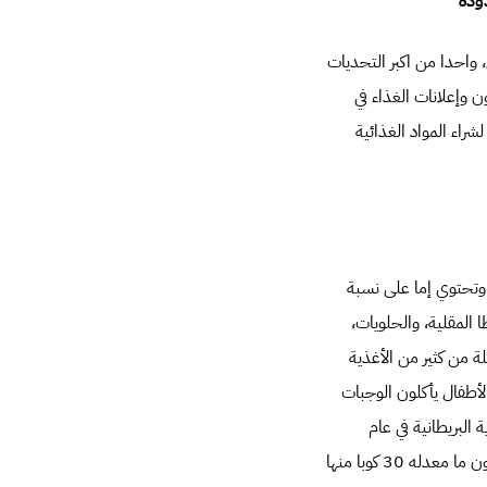
ودة
 واحدا من اكبر التحديات
ون وإعلانات الغذاء في
شراء المواد الغذائية
 وتحتوي إما على نسبة
 المقلية، والحلويات،
ة من كثير من الأغذية
لأطفال يأكلون الوجبات
يير الأغذية البريطانية في عام
2000، وجد أن 70 في المائة من أطفال المدارس الابتدائية يشربون بانتظام المشروبات الغازية، ويستهلكون ما معدله 30 كوبا منها