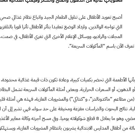
محتوياتها عالية من الدهون والملح والسكر وقيمتها الغذائية محد
أصبح تعويد الأطفال على تناول الطعام الجيد واتباع نظام غذائي صحي،
التي تواجه الوالدين. وازداد الوضع تعقيدا بتأثر الأطفال تأثرا قويا بالتلفزي
المجلات والراديو، ووسائل الإعلام الأخرى التي تغري الأطفال، في صمت، ل
تعرف الآن باسم “المأكولات السريعة”.
بأنها الأطعمة التي تحضر بكميات كبيرة، وعادة تكون ذات قيمة غذائية محدودة،
 أو الدهون، أو السعرات الحرارية. وبعض أمثلة المأكولات السريعة تشمل البطاطا
(من مطاعم “ماكدونالدز”، و”كنتاكي”) والمشروبات الغازية، فهذه هي أمثلة قليل
لية. نتائج البحوث والدراسات مفزعة ومخيفة على حد سواء، فهي تشير إلى أن ا
السريعة أكثر من أي وقت مضى، وهو ما يعادل 8 قطع شوكولاته يوميا. وفي مسح أجرته وكالة معا