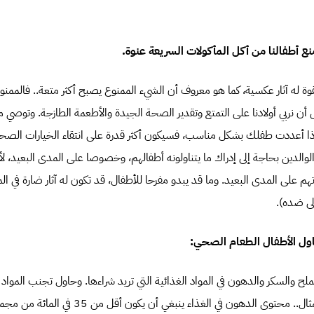
ع أطفالنا من أكل المأكولات السريعة عنوة.
قوة له آثار عكسية، كما هو معروف أن الشيء الممنوع يصبح أكثر متعة.. فالممنو
إلى أن نربي أولادنا على التمتع وتقدير الصحة الجيدة والأطعمة الطازجة. وتوصي 
ا أعددت طفلك بشكل مناسب، فسيكون أكثر قدرة على انتقاء الخيارات الصح
الوالدين بحاجة إلى إدراك ما يتناولونه أطفالهم، وخصوصا على المدى البعيد، لأن
م على المدى البعيد. وما قد يبدو مفرحا للأطفال، قد تكون له آثار ضارة في ال
لى ضده).
اول الأطفال الطعام الصحي:
ملح والسكر والدهون في المواد الغذائية التي تريد شراءها. وحاول تجنب المواد 
عالية منها. وعلى سبيل المثال.. محتوى الدهون في الغذا