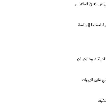
كمية الصوديوم الموجودة ضمنها، فينبغي أن تكون أقل من 200 مليغرام يوميا، وكمية السكر يجب أن تقل عن 35 في المائة من
، استنادا إلى قائمة
 يأكله، ولا تنسَ أن
لي تناول الوجبات