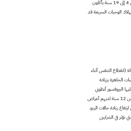
في الأسبوع، بينما وجد مسح أجري في أميركا في عام 2004 أن نحو ثلث الأطفال الذين تتراوح أعمارهم بين 4 إلى 19 سنة يأكلون
إضافية سنويا، كما أن استهلاك الوجبات السريعة قد
ارتبط تناول المأكولات السريعة بالسمنة، وأمراض القلب، والسكري، واضطراب النوم ـ مثل sleep apnoea (انقطاع التنفس أثناء
ات الجاهزة بزيادة
ها البروفسور أنطوني
سيتون من جامعة أبردين الاسكتلندية، أجريت في المملكة العربية السعودية، قارنت غذاء 300 طفل في سن 12 سنة لديهم أعراض
تفاع زيادة حالات الربو.
 تؤثر في الشرايين