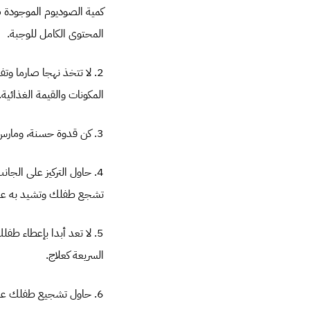
المحتوى الكامل للوجبة.
2. لا تتخذ نهجا صارما و
المكونات والقيمة الغذائية
3. كن قدوة حسنة، ومارس ما تنادي به، فطفلك لن يصغي إليك إذا كان يرى أنك تأكل ما تمنعه عنه.
4. حاول التركيز على الج
تشجع طفلك وتشيد به عند
5. لا تعد أبدا بإعطاء ط
السريعة كعلاج.
6. حاول تشجيع طفلك على شرب الماء والحليب والعصائر الطازجة، بدلا من المشروبات الغازية، أو ذات النكهة.