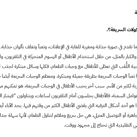
ة
ولات السريعة؟.
ا تقدم في صورة جذابة ومغرية للغاية في الإعلانات، وتعبأ وتغلف بألوان جذابة. 
الكبار بالمثل، من خلال استخدام الأطفال أو الرسوم المتحركة في التلفزيون، وا
ذبية اللُّعَب التي تعطَى للأطفال مع وجبات الطعام، فكلها وسائل مبتكرة لجذب 
ا تعبأ الوجبات السريعة بطريقة جميلة ومبتكرة. ومعظم الوجبات السريعة أيضا
ة لكثير من الأسر. سبب آخر يحبب الأطفال في الوجبات السريعة، هو تمكنهم من 
امل السمنة، فالأطفال يجلسون أمام التلفزيون لساعات، ويتناولون “فيشار الذ
 هو أحد أشكال الترفيه التي يقضي الأطفال الكثير من وقتهم فيها. يجد الآباء أي
هزة أو التوصيل المنزلي، هي حل سريع وملائم لتناول الطعام، لأنها سهلة جدا،
 التقليدية التي تحتاج إلى مجهود ووقت.