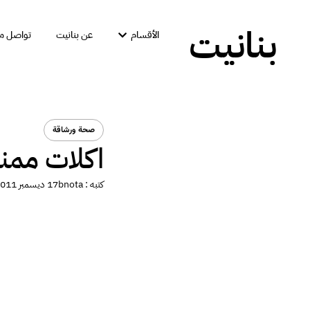
بنانيت
الأقسام
عن بنانيت
تواصل مع
صحة ورشاقة
اكلات ممن
كتبه :
bnota
17 ديسمبر 2011