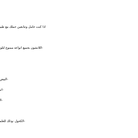
اذا كنت حامل وتتابعين حملك مع طبي
-اللانشون بجميع انواعه ممنوع لتلو
-البيض
-ان
-ا
-الكحول -وذلك للعل