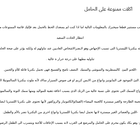
اكلات ممنوعة على الحامل
ب مستنير قطعا سيخبرك بالمعلومات التالية اما اذا كنت لم يسعدك الحظ بالحمل بعد فإليك قائمة الممنوعات م
انتظار الحادث السعيد
ثه ببكتريا الليستريا التى تسبب الإجهاض وهو لايضرالاشخاص العاديين عند تناولهم له ولكنه يؤثر على صحة الحا
تناوليه مطهيا على درجة حرار ة عالية .
-اللحم النيئ كالبسطرمة والسوشى والستيك النصف ناضج والفسيخ فهى تحمل بكتريا قاتلة للأم والجنين.
 النئ الموجود فى المايونيز وانواع من الايس كريم او فى صوص السيزار سالاد لأنه ملوث ببكتريا السالمونيلا ال
واع السمك التى تحتوى على نسبة عالية من الزنك الذى يسبب اعاقة ذهنية للمواليد ومنها سمك التونة والسالمون
لجبنة الطازجة والغير مبسترة كالجبنة البيضاء (الفيتا)والكامونبار والروكفور لأنها تحتوى على بكتريا اللستريا ايضا 
-اللبن والعصائر الغير مبسترة لانها تحمل ايضا بكتريا اللستريا وانواع اخرى من البكتريا تضر بالأم والطفل.
م- وهو يكاد يكون محرم على الحامل والمرضع فى الغرب لانه يسبب الإعاقات للأجنة ويتسرب الى الطفل الرضيع 