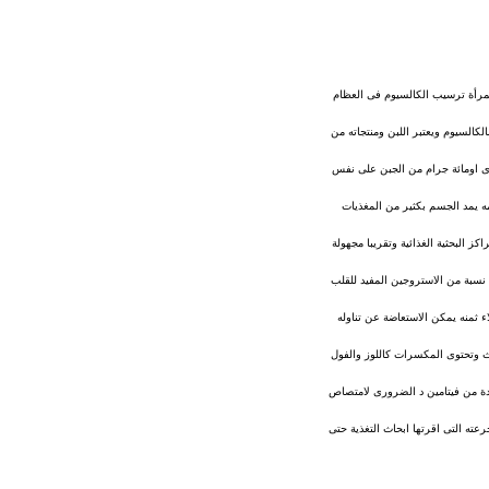
لمرأة ترسيب الكالسيوم فى العظام
كالسيوم ويعتبر اللبن ومنتجاته من
 300 ملجرام من الكالسيوم و يحتوى كوب الزبادى اومائة جرام من الجبن على نفس
صل الى 1200ملجرام ..كما ان تناول السردين بعظامه يمد الجسم بكثير من المغذيات
يا المعروف قيمتها فى المراكز البحثية الغذائية وتقريبا مجهولة
جسم 861 ملجم من الكالسيوم بالاضافة الى ان بها نسبة من الاستروجين المفيد للقلب
ء ثمنه يمكن الاستعاضة عن تناوله
اث وتحتوى المكسرات كاللوز والفول
ادة من فيتامين د الضرورى لامتصاص
ته التى اقرتها ابحاث التغذية حتى