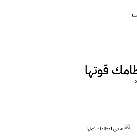
نا
امك قوتها