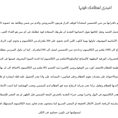
اعيدى لعظامك قوتها
يم باقترابها من سن الخمسين استعدادا لتوقف افراز هرمون الأستروجين والذى من ضمن وظائفه بعد خصوبة ا
تحمل الجسد وتقل كثافتها يقول اخصائيوا التغذية ان طريقك لاستعادة قوة عظامك فى اى سن هو الغذاء الغنى بال
الزبادى والجبن من أغذية الكالسيوم الأساسية الموصوف تناولها يوميا ككوب اللبن الذى يحتوى على
الكمية علما بأن المرأة البالغة تحتاج الى 1000 ملجم من الكالسيوم تزدادعند سن الخمسين لت
والكالسيوم كذلك يعطيك كوب من الخضروات الورقية المطهية كالسبانخ اوالسلق200ملجم من الكالسيوم اما اغذية الصو
لمعظم افراد المجتمع فأن فائدتها عظيمة للعظام فالنصف كوب من التوفو(بروتين كالجبن) يمد ال
احتوائه على مغذيات تقوى العظام وعلى فيتامين د المساعد على واذا تعذر الحصول عليه لقلة انتشاره او غلا
تها للعظام وتقليل تراذا تعذر شرائه لارتفاع ثمنه قق العظام لدى المسنين وتجنب الهشاشة كما اثبتت الأبح
 هدر الكالسيوم فى البول واخيرا يوصى خبراء التغذية بالتعرض لاشعة الشمس قبل الظهر او بعد العصر للإستف
مارسة الرياضة كحمل الأثقال الخفيفة او المشى السريع كما ينصحون بعدم تجاوز نسبة الكالسيوم المستهلك لجرع
لمسؤليتها غن تكوين حصاوى فى الكلى.