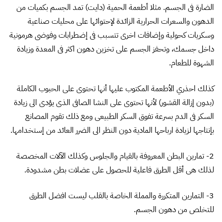
الضارة فى الجسم. مثلا أطعمة الحمية (دايت) تمد الجسم بكميات من
الدهون والسعرات الحرارية الزائدة لإحتوائها على محليات صناعية
وسكريات كحولية وإضافات اخرى تتسبب فى إضطرابات وفوضى هرمونية
داخل جسمك، وتحفز الجسم على تخزين دهون اكثر فى المعدة وزيادة
الشهوة للطعام.
كذلك احذري الأطعمة المكتوب عليها أنها تحتوى على الحبوب الكاملة
(بدون إزالة القشور) لأنها تحتوى على النشا الصافى الذى يؤدى الى زيادة
السكر فى الدم بسرعة تفوق السكر الطبيعى ومع ذلك تقوم المصانع
بإنتاجها لزيادة ارباحها المادية دون النظر الى الضرر العائد من إستخدامها.
2- تمارين البطن المعروفة بالقيام والجلوس وكذلك الآلات المخصصة
لذلك هى أقل الطرق فاعلية للحصول على عضلات بطن مشدودة.
3- التمارين المتكررة والمملة الخاصة بالقلب ليست افضل الطرق
للتخلص من دهون الجسم.