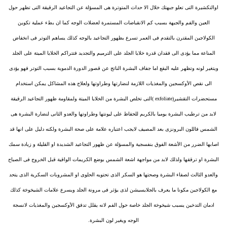
اوالتكشيرة التى تعلو جبهتك خلال الا حداث المتوترة هى المسؤلة عن التجاعيد الرقيقة التى تظهر حول
العين والفم والجبهة بسبب كم الانقباضات المستمرة لعضلات الوجه كما ان بطء عملية تكوين
الكولاجين المقترن بالتقدم فى العمر تسرع بظهور التجاعيد بالوجه كذلك يساهم التوتر فى انخفاض
المناعة مما يؤدى الى فقدان قدرة خلايا الجلد على الترميم والتجديد فتتراكم الخلايا الميتة على الجلد
ويتغير لونه وتظهر عليه البقع اما جفاف البشرة الناتج عن قصور الدورة الدموية بسبب التوتر فهو يؤدى
الى نقص الأوكسجين والمغذيات اللازمة لنضارتها وطراوتها ولعلاج هذه المشاكل يمكن استخدام
مستحضرات التقشير(exfoliate )التى تخلص البشرة من الخلايا الميتة ولمقاومة ظهور التجاعيد الرقيقة
لابد من ترطيب البشرة يوميا بالكريم للحفاظ على ليونتها وطراوتها والعدو الثانى لنضارة البشرة هى
الشمس فاللون البرونزى بعد المصيف لايجب اعتباره علامة على صحة البشرة ولكنه دليل على انها قد
اصابها الضرر من الأشعة الفوق بنفسجية والمسؤلة عن ظهور التجاعيد الشديدة او القليلة و زيادة سمك
البشرة او ترققها ولذلك لابد من مواجهة اشعة الشمس بوضع الكريمات الواقية قبل الخروج فى الصباح
والعدو الثالث لصفاء البشرة وصحتها هو السكر الذى تحتويه الحلوى او المشروبات السكرية الذى يتحد
مع الكولاجين مكونا ما يعرف بالجلايسيشن لذى يؤثر فى مرونة الجلد ويسرع علامات الشيخوخة كذلك
ادمان التدخين يسبب شيخوخة الجلد خاصة حول الفم لانه يقلل تدفق الأوكسجين والمغذيات لانسجة
الوجه ويغير لون البشرة.