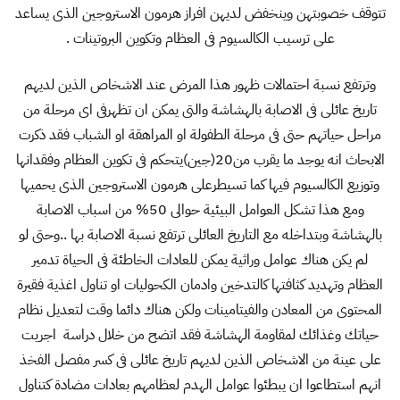
تتوقف خصوبتهن وينخفض لديهن افراز هرمون الاستروجين الذى يساعد
على ترسيب الكالسيوم فى العظام وتكوين البروتينات .
وترتفع نسبة احتمالات ظهور هذا المرض عند الاشخاص الذين لديهم
تاريخ عائلى فى الاصابة بالهشاشة والتى يمكن ان تظهرفى اى مرحلة من
مراحل حياتهم حتى فى مرحلة الطفولة او المراهقة او الشباب فقد ذكرت
الابحاث انه يوجد ما يقرب من20(جين)يتحكم فى تكوين العظام وفقدانها
وتوزيع الكالسيوم فيها كما تسيطرعلى هرمون الاستروجين الذى يحميها
ومع هذا تشكل العوامل البيئية حوالى 50% من اسباب الاصابة
بالهشاشة وبتداخله مع التاريخ العائلى ترتفع نسبة الاصابة بها ..وحتى لو
لم يكن هناك عوامل وراثية يمكن للعادات الخاطئة فى الحياة تدمير
العظام وتهديد كثافتها كالتدخين وادمان الكحوليات او تناول اغذية فقيرة
المحتوى من المعادن والفيتامينات ولكن هناك دائما وقت لتعديل نظام
حياتك وغذائك لمقاومة الهشاشة فقد اتضح من خلال دراسة اجريت
على عينة من الاشخاص الذين لديهم تاريخ عائلى فى كسر مفصل الفخذ
انهم استطاعوا ان يبطئوا عوامل الهدم لعظامهم بعادات مضادة كتناول