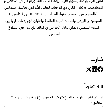
تناول الزبادى لانه يحتوى على انزيمات تفتت اللاكتوز او اقراص المعادن و
الفيتامينات او تناول اللبن مع الوجبات لتقليل الأعراض ويرتبط امتصاص
الكالسيوم من الجسم احتواء الغذاء على 400 IU من فيتامين D
الموجود فى البيض واسماك المياه المالحة والالبان التى يضاف اليها وفى
اشعة الشمس ويمكن تناوله كأقراص فى البلاد التى يقل فيها سطوع
الشمس .
شارك
اترك تعليقاً
لن يتم نشر عنوان بريدك الإلكتروني.
الحقول الإلزامية مشار إليها بـ
*
التعليق
*