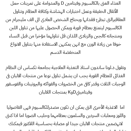
الغذاء الغنى بالكالسيوم وفيتامين D والمدوامة على تمرينات حمل
الأثقال الخفيفة وعمل اختبارات الهشاشة وكثافة العظام وتناول
العقاقيرالتى تبطئ فقدانها ويحتاج الشخص العادى الى الف مليجرام من
الكالسيوم ليتمتع بعظام قوية ويمكن الحصول عليها من تناول اللبن
ومنتجاته كالجبن والزبادى اللذان قل تناولهما مؤخرا من قبل النساء
خوفا من زيادة الوزن مع انهن يمكنهن الاستفادة منها بتناول الانواع
المنخفضة الدسم
وتقول د.لونا ساندون استاذ التغذية العلاجية بجامعة تكساس ان النظام
الغذائى للعظام القوية يجب ان يشمل تناول نوعا من منتجات الالبان فى
الوجبات الثلاث وقدر كافى من الخضروات والفواكه والبروتينات والفوسفور
وفيتامينيDوK بمنتجات اللالبان
اما الاغذية الأخرى التى يمكن ان تكون مصدرللكالسيوم فهى الفاصوليا
واللوز ومعلبات السردين والسلمون بعظامهما وحليب الصويا اما اذا كنتى
لاتهضمين منتجات الالبان جيدا او مصابة بحساسية اللاكتوز فيمكنك