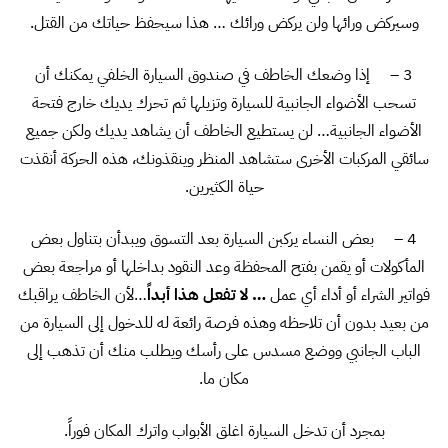
وسيركض ورائها ولن يركض ورائك … هذا سيحفظ حياتك من القتل.
3 – إذا وضعك الخاطف في صندوق السيارة الخلفي يمكنك أن
تسحب الأضواء الجانبية للسيارة وتزيلها ثم تحرك يديك خارج فتحة
الأضواء الجانبية… لن يستطيع الخاطف أن يشاهد يديك ولكن جميع
سائقي المركبات الأخرى ستشاهد المنظر وينقذونك، هذه الحركة أنقذت
حياة الكثيرين.
4 – بعض النساء يركبن السيارة بعد التسوق ويبدأن بتناول بعض
المأكولات أو يقمن بفتح المحفظة وعد النقود بداخلها أو مراجعة بعض
فواتير الشراء أو أداء أي عمل
… لا تفعل هذا أبداً
…لأن الخاطف يراقبك
من بعيد بدون أن تلاحظه وهذه فرصة رائعة له للدخول إلى السيارة من
الباب الجانبي ووضع مسدس على رأسك ويطلب منك أن تذهب إلى
مكان ما.
بمجرد أن تدخل السيارة اغلق الأبواب واترك المكان فوراً.