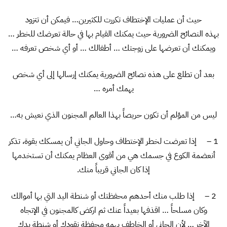
حيث أن عمليات الإختطاف تكررت للكثيرين… فيمكن أن تتزود
بهذه النصائح الضرورية حيث يمكنك القيام بها في حالة تعرضك للخطر …
ويمكنك أن تعرضها على زوجتك … أطفالك … أو أي شخص تعرفه …
بعد أن تطلع على هذه نصائح الضرورية يمكنك إرسالها إلى أي شخص
يهمك أمره …
ليس من المؤلم أن تكون حريصاً بهذا العالم المجنون الذي نعيش به…
1 – إذا تعرضت لخطر الإختطاف وحاول الجاني أن يمسكك بقوة، تذكر
أنعضمة الكوع في جسمك هي من أقوى العظام يمكنك أن تستخدمها
إذا كان الجاني قريباً منك.
2 – إذا طلب منك أحدهم محفظتك أو شنطة اليد التي بها أموالك
وكان مسلحاً … اقذفها بعيداً عنك ثم اركض كالمجنون في الإتجاه
الآخر … لأن الجاني أو الخاطف يهمه محفظة نقودك أو شنطة يدك