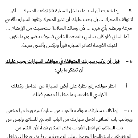
5 – إذا شعرت أن أحد ما بداخل السيارة فلا توقف المحرك … أكرر…
لا توقف المحرك … بل يجب عليك أن تدير المحرك وتقود السيارة بأقصى
سرعة وترتطم بأي شيء … لأن وسائد السلامة ستحميك من الإرتطام …
أما الجاني فلو كان يجلس بالمقعد الخلفي فسوف يتضرر وبهذا يكون
لديك الفرصة لتغادر السيارة فوراً وتركض بأقصى سرعة.
6 –
قبل أن تركب سيارتك المتوقفة في مواقف السيارات يجب عليك
أن تتذكر ما يلي:
أ – انظر حولك، إلق نظرة على أرض السيارة من الداخل وكذلك
الكراسي الخلفية، ربما دخلها أحدهم قبلك.
ب – إذا كانت سيارتك متوقفة بالقرب من سيارة كبيرة وزجاجها مخفي
وبجانب باب السائق، ادخل سيارتك من الباب الجانبي للسائق وليس من
باب السائق، ثم اقفل الأبواب وغادر المكان فوراً، لأن الكثير من
المختطفين استطاعوا الحصول على الضحية عن طريق جرها إلى داخل