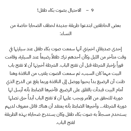
9 – الاحتيال بصوت بكاء طفل!
بعض الخاطفين ابتدعوا طريقة جديدة لخطف الضحايا خاصة من
النساء:
إحدى صديقاتي اخبرتني أنها سمعت صوت بكاء طفل عند سيارتها في
وقت متأخر من الليل وكأن أحدهم ترك طفلاً رضيعاً عند السيارة، وقامت
فوراً بإخبار الشرطة قبل أن تفتح الباب. الشرطة أخبرتها أن لا تفتح باب
البيت مهما كان السبب، ثم سمعت الصوت يقترب من النافذة وهنا
ظنت أن الرضيع بدأ يحبوا ووصل إلى النافذة وربما يقع عن الدرج الذي
أمام البيت فبدأت بالقلق على الرضيع. فأخبرها الضابط بأنه أرسل لها
دورية للتحقق من الأمر ويجب عليها أن لا تفتح الباب أبداً حتى تصلها
دورية الشرطة… وأخبرها الضابط بأنه يعتقد أن هناك قاتل معروف لديهم
يستخدم مسجلاً به صوت بكاء طفل وكان يستدرج ضحاياه بهذه الطريقة
لفتح الباب.