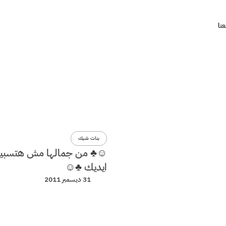
نا
بنات شيك
☺♣ من جمالها مش هتسبيه
ايديك ♣☺
31 ديسمبر 2011