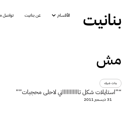
بنانيت
الأقسام
عن بنانيت
تواصل مع
مش
بنات شيك
“”استايلات شكل تاااااااااااني لاحلى محجبات””
31 ديسمبر 2011