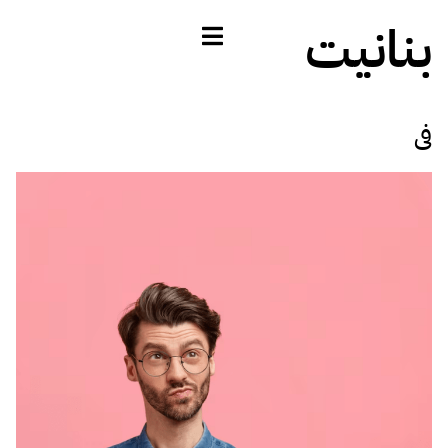
بنانيت
فى