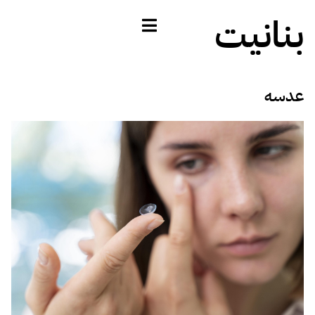
بنانيت
عدسه