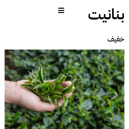
بنانيت
خفيف